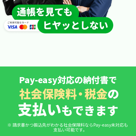
Pay-easy対応の納付書で
社会保険
料・
税金
の
支払い
もできます
※
請求書かつ振込先がわかる社会保険料ならPay-easy未対応も
支払い可能です。