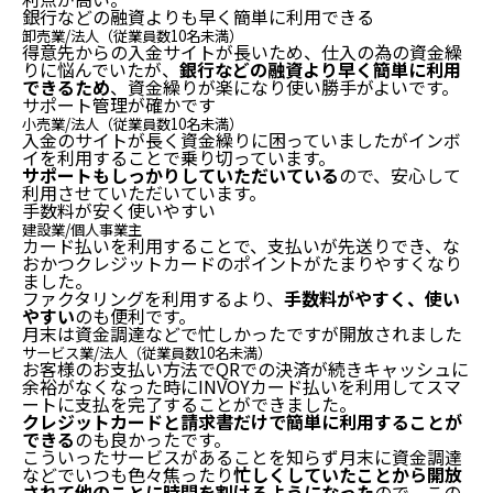
銀行などの融資よりも
早く簡単に利用できる
卸売業/法人（従業員数10名未満）
得意先からの入金サイトが長いため、仕入の為の資金繰
りに悩んでいたが、
銀行などの融資より早く簡単に利用
できるため
、資金繰りが楽になり使い勝手がよいです。
サポート管理が
確かです
小売業/法人（従業員数10名未満）
入金のサイトが長く資金繰りに困っていましたがインボ
イを利用することで乗り切っています。
サポートもしっかりしていただいている
ので、安心して
利用させていただいています。
手数料が安く
使いやすい
建設業/個人事業主
カード払いを利用することで、支払いが先送りでき、な
おかつクレジットカードのポイントがたまりやすくなり
ました。
ファクタリングを利用するより、
手数料がやすく、使い
やすい
のも便利です。
月末は資金調達などで
忙しかったですが
開放されました
サービス業/法人（従業員数10名未満）
お客様のお支払い方法でQRでの決済が続きキャッシュに
余裕がなくなった時にINVOYカード払いを利用してスマ
ートに支払を完了することができました。
クレジットカードと請求書だけで簡単に利用することが
できる
のも良かったです。
こういったサービスがあることを知らず月末に資金調達
などでいつも色々焦ったり
忙しくしていたことから開放
されて他のことに時間を割けるようになった
ので、この