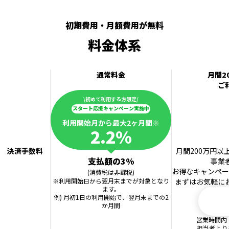
初期費用・月額費用が無料
料金体系
通常料金
月間2
ご
\初めて利用する方限定/
スタート応援キャンペーン実施中
利用開始月から最大2ヶ月間※
2.2%
決済手数料
月間200万円
支払額の3%
事業
お得なキャンペー
(消費税は非課税)
※利用開始日から翌月末までが対象となり
まずはお気軽に
ます。
例) 月初1日の利用開始で、翌月末までの2
お
か月間
営業時間内（10
担当者より