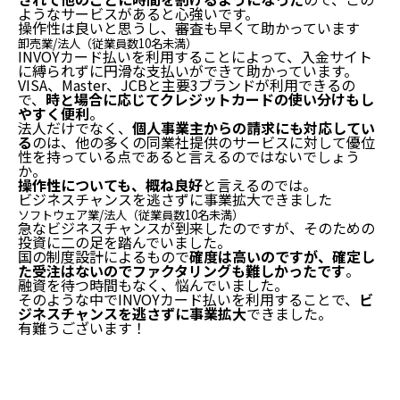
ようなサービスがあると心強いです。
操作性は良いと思うし、
審査も早くて
助かっています
卸売業/法人（従業員数10名未満）
INVOYカード払いを利用することによって、入金サイト
に縛られずに円滑な支払いができて助かっています。
VISA、Master、JCBと主要3ブランドが利用できるの
で、
時と場合に応じてクレジットカードの使い分けもし
やすく便利
。
法人だけでなく、
個人事業主からの請求にも対応してい
る
のは、他の多くの同業社提供のサービスに対して優位
性を持っている点であると言えるのではないでしょう
か。
操作性についても、概ね良好
と言えるのでは。
ビジネスチャンスを
逃さずに
事業拡大できました
ソフトウェア業/法人（従業員数10名未満）
急なビジネスチャンスが到来したのですが、そのための
投資に二の足を踏んでいました。
国の制度設計によるもので
確度は高いのですが、確定し
た受注はないのでファクタリングも難しかったです
。
融資を待つ時間もなく、悩んでいました。
そのような中でINVOYカード払いを利用することで、
ビ
ジネスチャンスを逃さずに事業拡大
できました。
有難うございます！