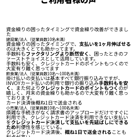
資金繰りの困った
タイミングで
資金繰り改善ができまし
た
建設業/法人（従業員数10名未満）
資金繰りの困ったタイミングで、
支払いを1ヶ月伸ばせる
のは大きくとても助かってます。
手数料も
ファクタリングより断然安く
、困ったときのフ
ァーストチョイスとして活用しています。
手数料も安く、クレジットカードのポイントも
つくので
大変有り難く
思ってます
飲食業/法人（従業員数10名～100名未満）
掛け払いの支払いは基本すべて銀行振り込みですが、
INVOYカード払いの利用で銀行の振り込み
手数料もを安
く
、また何より
クレジットカードのポイントもつく
のが
嬉しく、月末の資金繰りも助かるので大変有り難く思っ
ております。
カード決済後概ね
1日で送金される
小売業/法人（従業員数10名～100名未満）
煩雑な手続きがなく請求書のアップロードだけですぐに
利用でき、クレジットカード決済を利用できない支払い
を
クレジットカード決済して支払いを先延ばしにできる
ため
利便性を感じている。
クレジットカード決済後、
概ね1日で送金される
ことも
利点が高い。