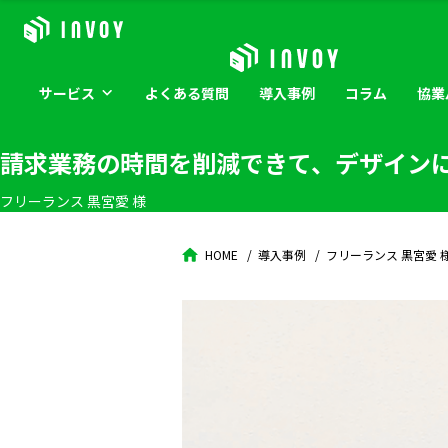
サービス
よくある
質問
導入
事例
コラム
協業
請求業務の時間を削減できて、デザイン
フリーランス 黒宮愛 様
HOME
導入事例
フリーランス 黒宮愛 