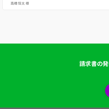
高橋 恒太 様
請求書の発