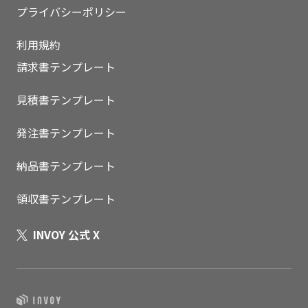
プライバシーポリシー
利用規約
請求書テンプレート
見積書テンプレート
発注書テンプレート
納品書テンプレート
領収書テンプレート
INVOY 公式 X