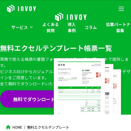
よくある
導入
協業パートナ
サービス
コラム
質問
事例
募集
無料エクセルテンプレート帳票一覧
実務で使える帳票の書類フォーマットをExcelテンプレートで提供しま
す。
ビジネス向けからカジュアルなデザインまで、様々なテンプレートデザ
インをご用意しています。
全て無料でダウンロードいただけます。
無料でダウンロード
HOME
無料エクセルテンプレート