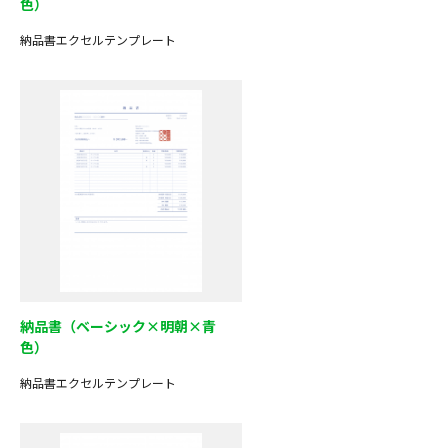
色）
納品書エクセルテンプレート
納品書（ベーシック×明朝×青
色）
納品書エクセルテンプレート