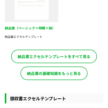
納品書（ベーシック×明朝×緑）
納品書エクセルテンプレート
納品書エクセルテンプレートをすべて見る
納品書の基礎知識をもっと見る
領収書エクセルテンプレート