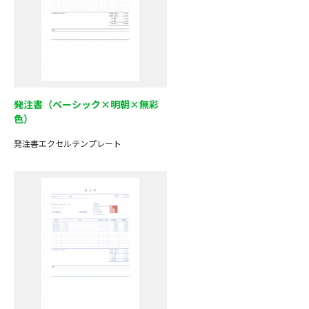
発注書（ベーシック×明朝×無彩
色）
発注書エクセルテンプレート