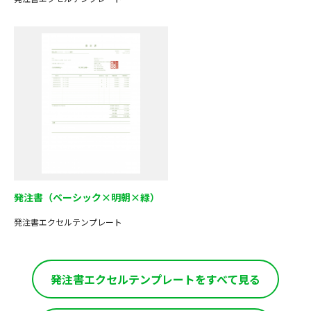
発注書（ベーシック×明朝×緑）
発注書エクセルテンプレート
発注書エクセルテンプレートをすべて見る