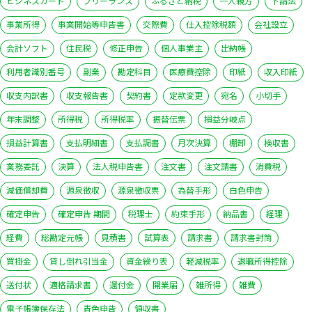
ビジネスカード
フリーランス
ふるさと納税
一人親方
下請法
事業所得
事業開始等申告書
交際費
仕入控除税額
会社設立
会計ソフト
住民税
修正申告
個人事業主
出納帳
利用者識別番号
副業
勘定科目
医療費控除
印紙
収入印紙
収支内訳書
収支報告書
契約書
定款変更
宛名
小切手
年末調整
所得税
所得税率
振替伝票
損益分岐点
損益計算書
支払明細書
支払調書
月次決算
棚卸
検収書
業務委託
決算
法人税申告書
注文書
注文請書
消費税
減価償却費
源泉徴収
源泉徴収票
為替手形
白色申告
確定申告
確定申告 期間
税理士
約束手形
納品書
経理
経費
総勘定元帳
見積書
試算表
請求書
請求書封筒
買掛金
貸し倒れ引当金
資金繰り表
軽減税率
退職所得控除
送付状
適格請求書
還付金
開業届
雑所得
雑費
電子帳簿保存法
青色申告
領収書