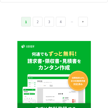
...
1
2
3
4