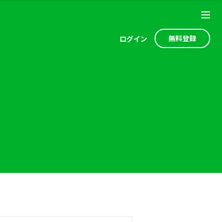
無料登録
ログ
イン