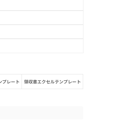
ンプレート
領収書エクセルテンプレート