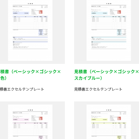
見積書（ベーシック×ゴシック×
見積書（ベーシック×ゴシック
青色）
スカイブルー）
積書エクセルテンプレート
見積書エクセルテンプレート