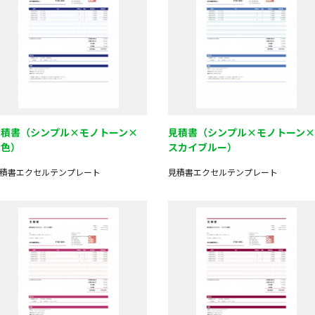
見積書（シンプル×モノトーン×
見積書（シンプル×モノトーン
青色）
スカイブルー）
積書エクセルテンプレート
見積書エクセルテンプレート