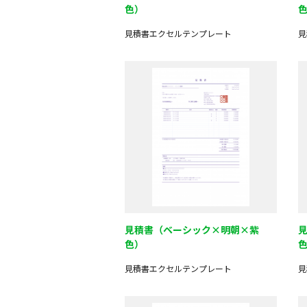
色）
見積書エクセルテンプレート
見
見積書（ベーシック×明朝×紫
色）
見積書エクセルテンプレート
見