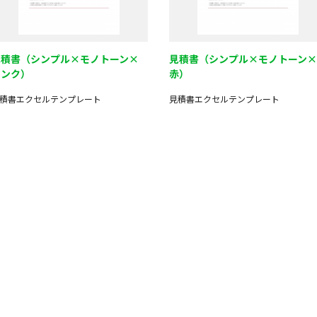
見積書（シンプル×モノトーン×
見積書（シンプル×モノトーン
ピンク）
赤）
積書エクセルテンプレート
見積書エクセルテンプレート