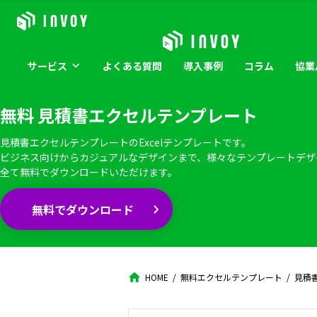
サービス
よくある
質問
導入
事例
コラム
協業
無料 見積書エクセルテンプレート
見積書エクセルテンプレートのExcelテンプレートです。
ビジネス向けからカジュアルなデザインまで、様々なテンプレートデザ
全て無料でダウンロードいただけます。
無料でダウンロード
HOME
無料エクセルテンプレート
見積