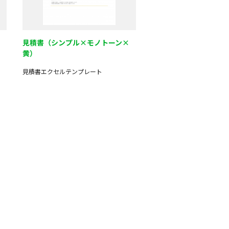
×
見積書（シンプル×モノトーン×
黄）
見積書エクセルテンプレート