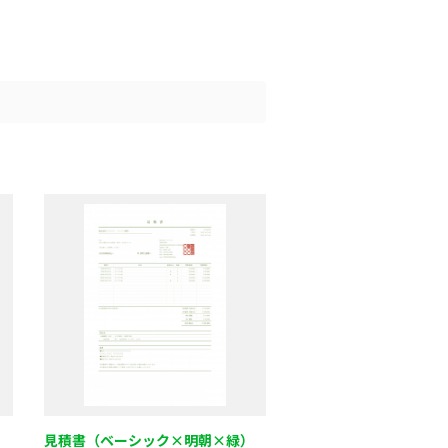
カ
見積書（ベーシック×明朝×緑）