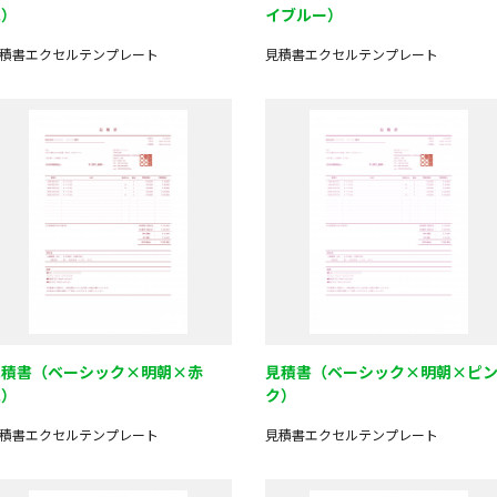
色）
イブルー）
積書エクセルテンプレート
見積書エクセルテンプレート
見積書（ベーシック×明朝×赤
見積書（ベーシック×明朝×ピ
色）
ク）
積書エクセルテンプレート
見積書エクセルテンプレート