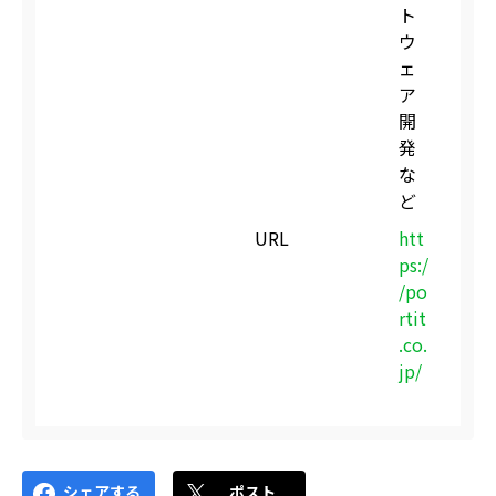
ト
ウ
ェ
ア
開
発
な
ど
URL
htt
ps:/
/po
rtit
.co.
jp/
シェアする
ポスト