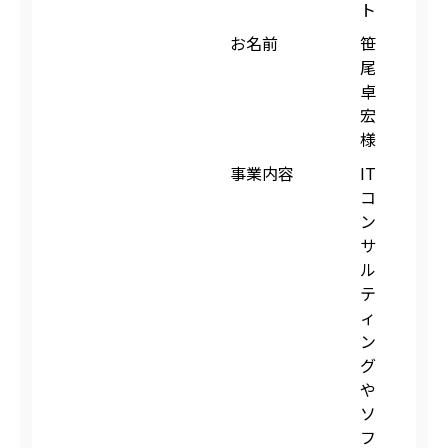
ト
お名前
笹
尾
卓
宏
様
事業内容
IT
コ
ン
サ
ル
テ
ィ
ン
グ
や
ソ
フ