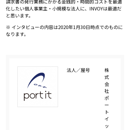
請求書の発行業務にかかる金銭的・時間的コストを最適
化したい個人事業主・小規模な法人に、INVOYは最適だ
と思います。
※ インタビューの内容は2020年1月30日時点でのものに
なります。
法人／屋号
株
式
会
社
ポ
ー
ト
イ
ッ