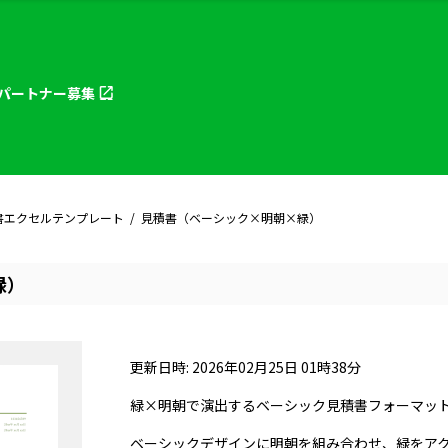
パートナー
募集
書エクセルテンプレート
見積書（ベーシック×明朝×緑）
緑）
更新日時: 2026年02月25日 01時38分
緑×明朝で演出するベーシック見積書フォーマッ
ベーシックデザインに明朝を組み合わせ、緑をア