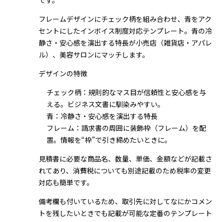
です。
フレームデザインにチェック柄を組み合わせ、青をアク
セントにしたインボイス制度対応テンプレート。青の冷
静さ・安心感を演出する特長が小売店（雑貨店・アパレ
ル）、美容サロンにマッチします。
デザインの特徴
チェック柄：規則的なマス目が信頼性と安心感を与
える。ビジネス文書に馴染みやすい。
青：冷静さ・安心感を演出する特長
フレーム：請求書の周囲に装飾枠（フレーム）を配
置。情報を“枠”で引き締めたいときに。
見積書に必要な商品名、数量、単価、金額などが記載さ
れてあり、消費税についても別途記載のため税率の変更
対応も簡単です。
備考欄も付いているため、取引先に対してなにかコメン
トを残したいときでも記載が可能な定番のテンプレート