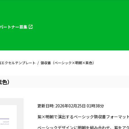
パートナー
募集
書エクセルテンプレート
領収書（ベーシック×明朝×紫色）
紫色）
更新日時: 2026年02月25日 01時38分
紫×明朝で演出するベーシック領収書フォーマッ
ベーシックデザインに明朝を組み合わせ、紫をア