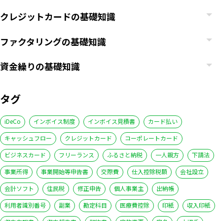
クレジットカードの基礎知識
ファクタリングの基礎知識
資金繰りの基礎知識
タグ
iDeCo
インボイス制度
インボイス見積書
カード払い
キャッシュフロー
クレジットカード
コーポレートカード
ビジネスカード
フリーランス
ふるさと納税
一人親方
下請法
事業所得
事業開始等申告書
交際費
仕入控除税額
会社設立
会計ソフト
住民税
修正申告
個人事業主
出納帳
利用者識別番号
副業
勘定科目
医療費控除
印紙
収入印紙