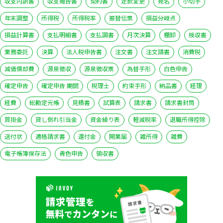
収支内訳書
収支報告書
契約書
定款変更
宛名
小切手
年末調整
所得税
所得税率
振替伝票
損益分岐点
損益計算書
支払明細書
支払調書
月次決算
棚卸
検収書
業務委託
決算
法人税申告書
注文書
注文請書
消費税
減価償却費
源泉徴収
源泉徴収票
為替手形
白色申告
確定申告
確定申告 期間
税理士
約束手形
納品書
経理
経費
総勘定元帳
見積書
試算表
請求書
請求書封筒
買掛金
貸し倒れ引当金
資金繰り表
軽減税率
退職所得控除
送付状
適格請求書
還付金
開業届
雑所得
雑費
電子帳簿保存法
青色申告
領収書