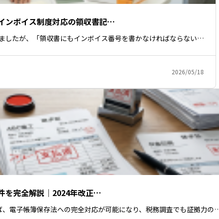
インボイス制度対応の領収書記…
まりましたが、「領収書にもインボイス番号を書かなければならない…
2026/05/18
を完全解説｜2024年改正…
ば、電子帳簿保存法への完全対応が可能になり、税務調査でも証拠力の