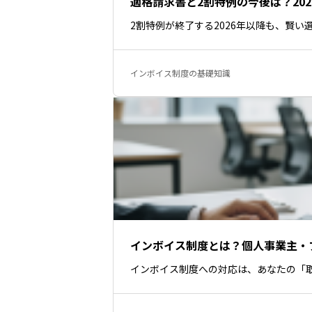
適格請求書と2割特例の今後は？20
2割特例が終了する2026年以降も、賢
インボイス制度の基礎知識
インボイス制度とは？個人事業主・
インボイス制度への対応は、あなたの「