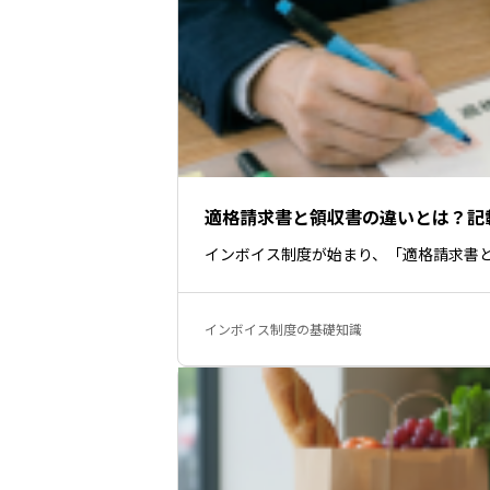
適格請求書と領収書の違いとは？記
インボイス制度が始まり、「適格請求書
インボイス制度の基礎知識