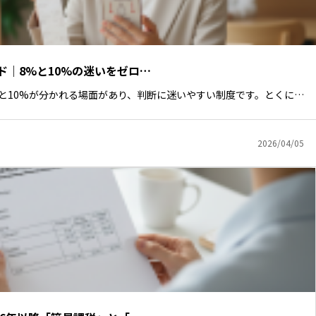
｜8%と10%の迷いをゼロ…
と10%が分かれる場面があり、判断に迷いやすい制度です。とくに…
2026/04/05