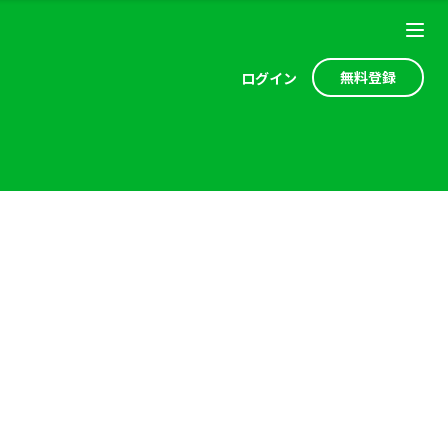
無料登録
ログ
イン