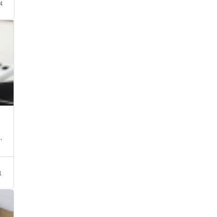
4
…
1