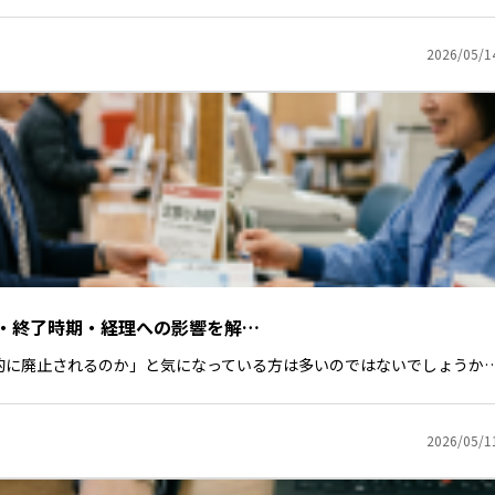
2026/05/1
・終了時期・経理への影響を解…
的に廃止されるのか」と気になっている方は多いのではないでしょうか
2026/05/1