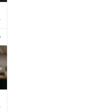
…
0
…