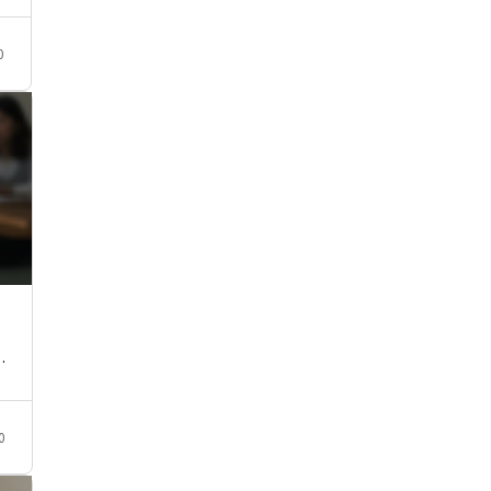
0
…
0