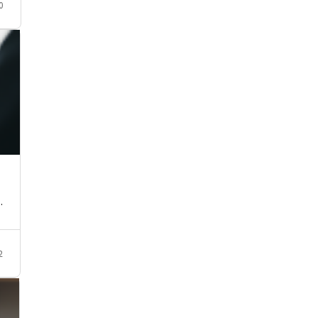
0
…
2