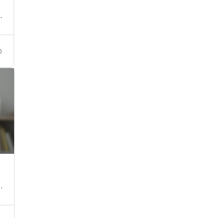
…
0
…