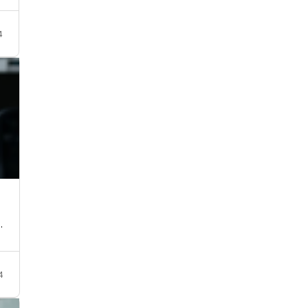
4
…
4