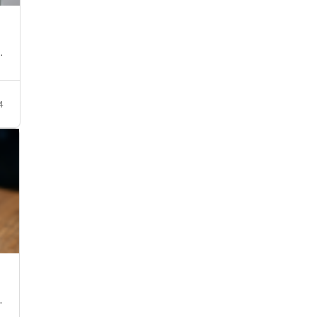
…
4
…