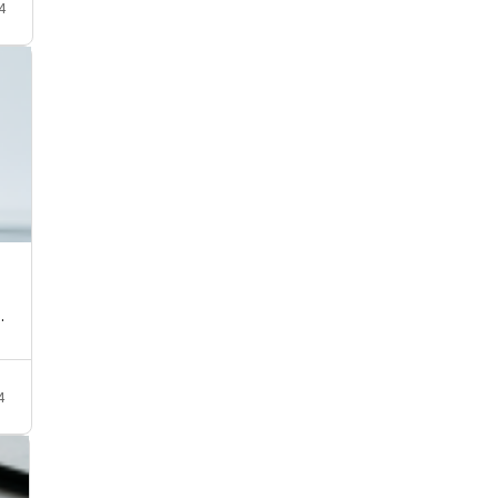
4
…
4