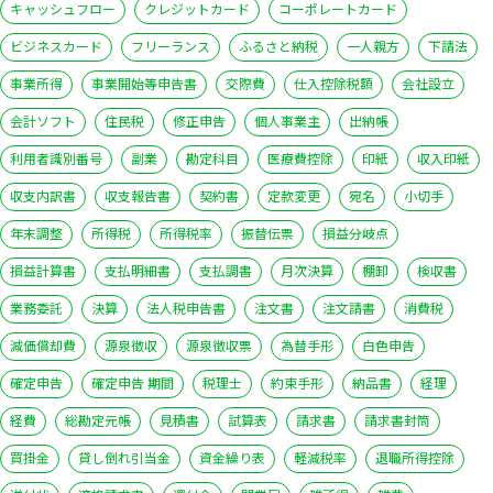
キャッシュフロー
クレジットカード
コーポレートカード
ビジネスカード
フリーランス
ふるさと納税
一人親方
下請法
事業所得
事業開始等申告書
交際費
仕入控除税額
会社設立
会計ソフト
住民税
修正申告
個人事業主
出納帳
利用者識別番号
副業
勘定科目
医療費控除
印紙
収入印紙
収支内訳書
収支報告書
契約書
定款変更
宛名
小切手
年末調整
所得税
所得税率
振替伝票
損益分岐点
損益計算書
支払明細書
支払調書
月次決算
棚卸
検収書
業務委託
決算
法人税申告書
注文書
注文請書
消費税
減価償却費
源泉徴収
源泉徴収票
為替手形
白色申告
確定申告
確定申告 期間
税理士
約束手形
納品書
経理
経費
総勘定元帳
見積書
試算表
請求書
請求書封筒
買掛金
貸し倒れ引当金
資金繰り表
軽減税率
退職所得控除