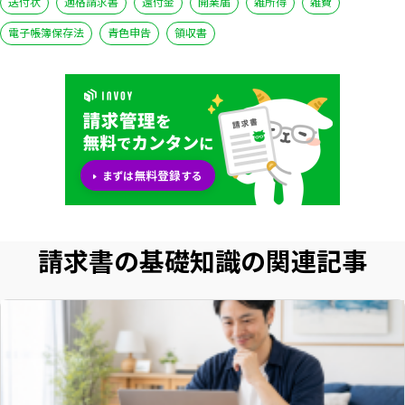
送付状
適格請求書
還付金
開業届
雑所得
雑費
電子帳簿保存法
青色申告
領収書
請求書の基礎知識の関連記事