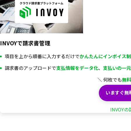
INVOYで請求書管理
項目を上から順番に入力するだけで
かんたんにインボイス制
請求書のアップロードで
支払情報を
データ化
、
支払いの一元
＼ 何枚でも
無
いますぐ無
INVOY