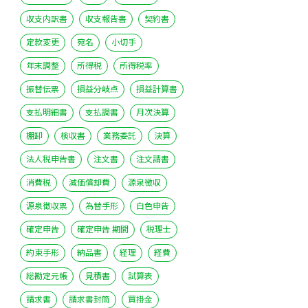
収支内訳書
収支報告書
契約書
定款変更
宛名
小切手
年末調整
所得税
所得税率
振替伝票
損益分岐点
損益計算書
支払明細書
支払調書
月次決算
棚卸
検収書
業務委託
決算
法人税申告書
注文書
注文請書
消費税
減価償却費
源泉徴収
源泉徴収票
為替手形
白色申告
確定申告
確定申告 期間
税理士
約束手形
納品書
経理
経費
総勘定元帳
見積書
試算表
請求書
請求書封筒
買掛金