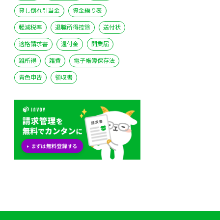
貸し倒れ引当金
資金繰り表
軽減税率
退職所得控除
送付状
適格請求書
還付金
開業届
雑所得
雑費
電子帳簿保存法
青色申告
領収書