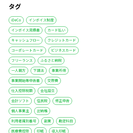
タグ
iDeCo
インボイス制度
インボイス見積書
カード払い
キャッシュフロー
クレジットカード
コーポレートカード
ビジネスカード
フリーランス
ふるさと納税
一人親方
下請法
事業所得
事業開始等申告書
交際費
仕入控除税額
会社設立
会計ソフト
住民税
修正申告
個人事業主
出納帳
利用者識別番号
副業
勘定科目
医療費控除
印紙
収入印紙