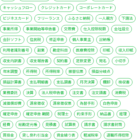
キャッシュフロー
クレジットカード
コーポレートカード
ビジネスカード
フリーランス
ふるさと納税
一人親方
下請法
事業所得
事業開始等申告書
交際費
仕入控除税額
会社設立
会計ソフト
住民税
修正申告
個人事業主
出納帳
利用者識別番号
副業
勘定科目
医療費控除
印紙
収入印紙
収支内訳書
収支報告書
契約書
定款変更
宛名
小切手
年末調整
所得税
所得税率
振替伝票
損益分岐点
損益計算書
支払明細書
支払調書
月次決算
棚卸
検収書
業務委託
決算
法人税申告書
注文書
注文請書
消費税
減価償却費
源泉徴収
源泉徴収票
為替手形
白色申告
確定申告
確定申告 期間
税理士
約束手形
納品書
経理
経費
総勘定元帳
見積書
試算表
請求書
請求書封筒
買掛金
貸し倒れ引当金
資金繰り表
軽減税率
退職所得控除