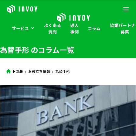
よくある
導入
協業パートナ
サービス
コラム
質問
事例
募集
為替手形
のコラム一覧
HOME
お役立ち情報
為替手形