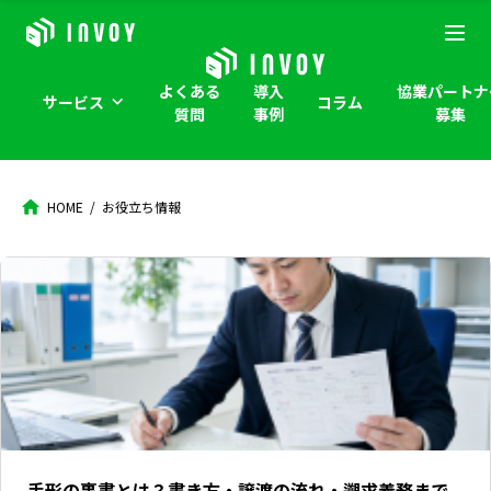
よくある
導入
協業パートナ
サービス
コラム
質問
事例
募集
HOME
お役立ち情報
手形の裏書とは？書き方・譲渡の流れ・遡求義務まで