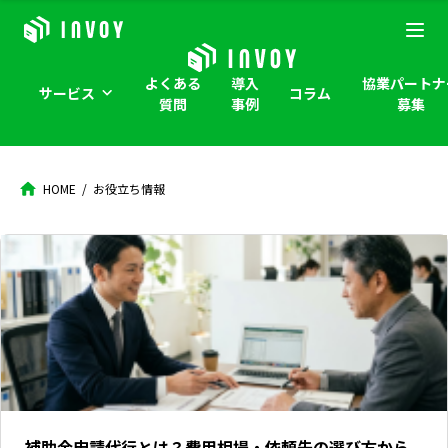
よくある
導入
協業パートナ
サービス
コラム
質問
事例
募集
HOME
お役立ち情報
補助金申請代行とは？費用相場・依頼先の選び方から