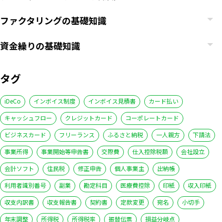
ファクタリングの基礎知識
資金繰りの基礎知識
タグ
iDeCo
インボイス制度
インボイス見積書
カード払い
キャッシュフロー
クレジットカード
コーポレートカード
ビジネスカード
フリーランス
ふるさと納税
一人親方
下請法
事業所得
事業開始等申告書
交際費
仕入控除税額
会社設立
会計ソフト
住民税
修正申告
個人事業主
出納帳
利用者識別番号
副業
勘定科目
医療費控除
印紙
収入印紙
収支内訳書
収支報告書
契約書
定款変更
宛名
小切手
年末調整
所得税
所得税率
振替伝票
損益分岐点