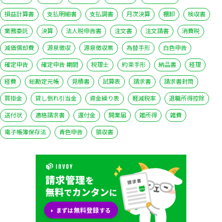
損益計算書
支払明細書
支払調書
月次決算
棚卸
検収書
業務委託
決算
法人税申告書
注文書
注文請書
消費税
減価償却費
源泉徴収
源泉徴収票
為替手形
白色申告
確定申告
確定申告 期間
税理士
約束手形
納品書
経理
経費
総勘定元帳
見積書
試算表
請求書
請求書封筒
買掛金
貸し倒れ引当金
資金繰り表
軽減税率
退職所得控除
送付状
適格請求書
還付金
開業届
雑所得
雑費
電子帳簿保存法
青色申告
領収書