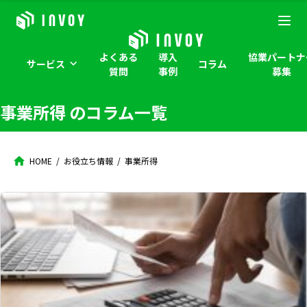
よくある
導入
協業パートナ
サービス
コラム
質問
事例
募集
事業所得
のコラム一覧
HOME
お役立ち情報
事業所得