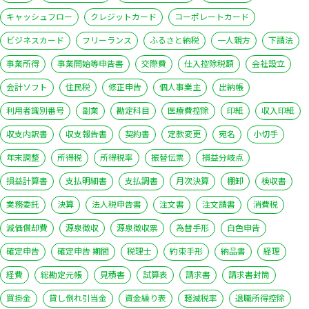
キャッシュフロー
クレジットカード
コーポレートカード
ビジネスカード
フリーランス
ふるさと納税
一人親方
下請法
事業所得
事業開始等申告書
交際費
仕入控除税額
会社設立
会計ソフト
住民税
修正申告
個人事業主
出納帳
利用者識別番号
副業
勘定科目
医療費控除
印紙
収入印紙
収支内訳書
収支報告書
契約書
定款変更
宛名
小切手
年末調整
所得税
所得税率
振替伝票
損益分岐点
損益計算書
支払明細書
支払調書
月次決算
棚卸
検収書
業務委託
決算
法人税申告書
注文書
注文請書
消費税
減価償却費
源泉徴収
源泉徴収票
為替手形
白色申告
確定申告
確定申告 期間
税理士
約束手形
納品書
経理
経費
総勘定元帳
見積書
試算表
請求書
請求書封筒
買掛金
貸し倒れ引当金
資金繰り表
軽減税率
退職所得控除