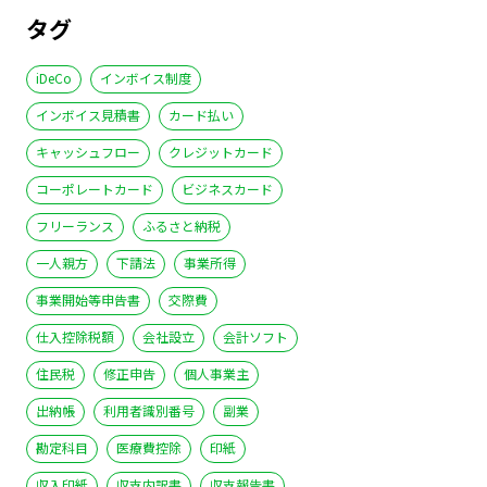
タグ
iDeCo
インボイス制度
インボイス見積書
カード払い
キャッシュフロー
クレジットカード
コーポレートカード
ビジネスカード
フリーランス
ふるさと納税
一人親方
下請法
事業所得
事業開始等申告書
交際費
仕入控除税額
会社設立
会計ソフト
住民税
修正申告
個人事業主
出納帳
利用者識別番号
副業
勘定科目
医療費控除
印紙
収入印紙
収支内訳書
収支報告書