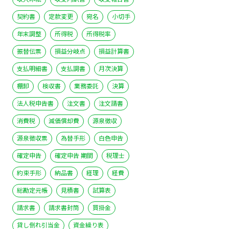
契約書
定款変更
宛名
小切手
年末調整
所得税
所得税率
振替伝票
損益分岐点
損益計算書
支払明細書
支払調書
月次決算
棚卸
検収書
業務委託
決算
法人税申告書
注文書
注文請書
消費税
減価償却費
源泉徴収
源泉徴収票
為替手形
白色申告
確定申告
確定申告 期間
税理士
約束手形
納品書
経理
経費
総勘定元帳
見積書
試算表
請求書
請求書封筒
買掛金
貸し倒れ引当金
資金繰り表