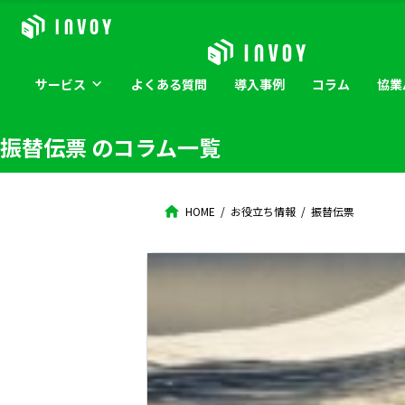
サービス
よくある
質問
導入
事例
コラム
協業
振替伝票
のコラム一覧
HOME
お役立ち情報
振替伝票