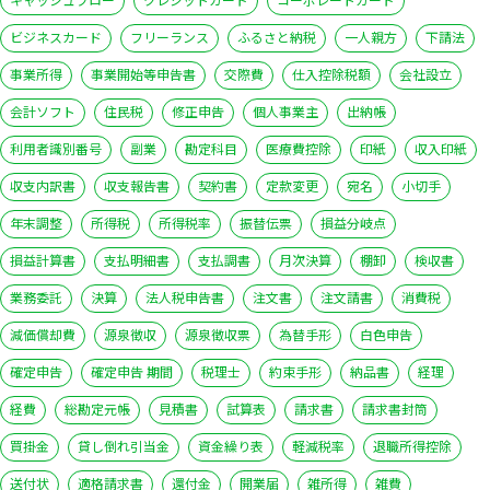
ビジネスカード
フリーランス
ふるさと納税
一人親方
下請法
事業所得
事業開始等申告書
交際費
仕入控除税額
会社設立
会計ソフト
住民税
修正申告
個人事業主
出納帳
利用者識別番号
副業
勘定科目
医療費控除
印紙
収入印紙
収支内訳書
収支報告書
契約書
定款変更
宛名
小切手
年末調整
所得税
所得税率
振替伝票
損益分岐点
損益計算書
支払明細書
支払調書
月次決算
棚卸
検収書
業務委託
決算
法人税申告書
注文書
注文請書
消費税
減価償却費
源泉徴収
源泉徴収票
為替手形
白色申告
確定申告
確定申告 期間
税理士
約束手形
納品書
経理
経費
総勘定元帳
見積書
試算表
請求書
請求書封筒
買掛金
貸し倒れ引当金
資金繰り表
軽減税率
退職所得控除
送付状
適格請求書
還付金
開業届
雑所得
雑費