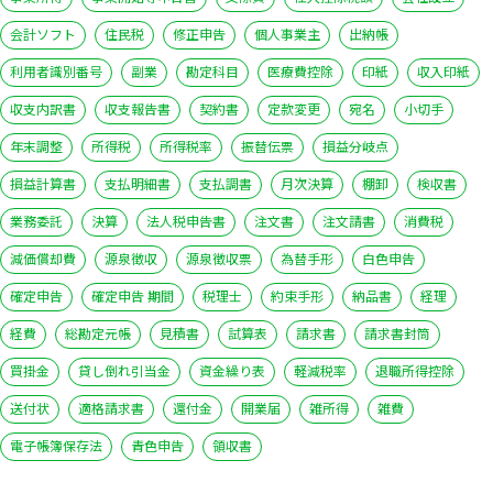
会計ソフト
住民税
修正申告
個人事業主
出納帳
利用者識別番号
副業
勘定科目
医療費控除
印紙
収入印紙
収支内訳書
収支報告書
契約書
定款変更
宛名
小切手
年末調整
所得税
所得税率
振替伝票
損益分岐点
損益計算書
支払明細書
支払調書
月次決算
棚卸
検収書
業務委託
決算
法人税申告書
注文書
注文請書
消費税
減価償却費
源泉徴収
源泉徴収票
為替手形
白色申告
確定申告
確定申告 期間
税理士
約束手形
納品書
経理
経費
総勘定元帳
見積書
試算表
請求書
請求書封筒
買掛金
貸し倒れ引当金
資金繰り表
軽減税率
退職所得控除
いますぐ無料登録
送付状
適格請求書
還付金
開業届
雑所得
雑費
電子帳簿保存法
青色申告
領収書