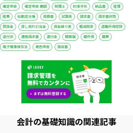
確定申告
確定申告 期間
税理士
約束手形
納品書
経理
経費
総勘定元帳
見積書
試算表
請求書
請求書封筒
買掛金
貸し倒れ引当金
資金繰り表
軽減税率
退職所得控除
送付状
適格請求書
還付金
開業届
雑所得
雑費
電子帳簿保存法
青色申告
領収書
いますぐ無料登録
会計の基礎知識の関連記事