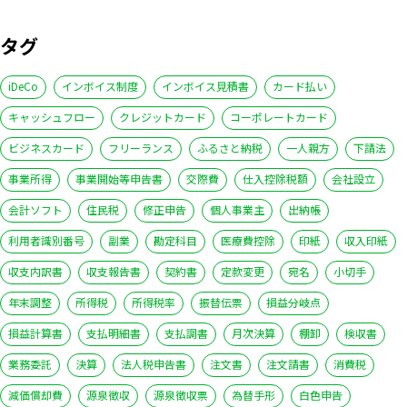
タグ
iDeCo
インボイス制度
インボイス見積書
カード払い
キャッシュフロー
クレジットカード
コーポレートカード
ビジネスカード
フリーランス
ふるさと納税
一人親方
下請法
事業所得
事業開始等申告書
交際費
仕入控除税額
会社設立
会計ソフト
住民税
修正申告
個人事業主
出納帳
利用者識別番号
副業
勘定科目
医療費控除
印紙
収入印紙
収支内訳書
収支報告書
契約書
定款変更
宛名
小切手
年末調整
所得税
所得税率
振替伝票
損益分岐点
損益計算書
支払明細書
支払調書
月次決算
棚卸
検収書
業務委託
決算
法人税申告書
注文書
注文請書
消費税
減価償却費
源泉徴収
源泉徴収票
為替手形
白色申告