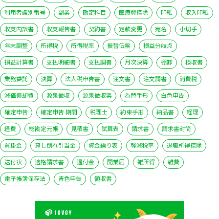
利用者識別番号
副業
勘定科目
医療費控除
印紙
収入印紙
収支内訳書
収支報告書
契約書
定款変更
宛名
小切手
年末調整
所得税
所得税率
振替伝票
損益分岐点
損益計算書
支払明細書
支払調書
月次決算
棚卸
検収書
業務委託
決算
法人税申告書
注文書
注文請書
消費税
減価償却費
源泉徴収
源泉徴収票
為替手形
白色申告
確定申告
確定申告 期間
税理士
約束手形
納品書
経理
経費
総勘定元帳
見積書
試算表
請求書
請求書封筒
買掛金
貸し倒れ引当金
資金繰り表
軽減税率
退職所得控除
送付状
適格請求書
還付金
開業届
雑所得
雑費
電子帳簿保存法
青色申告
領収書