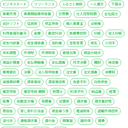
ビジネスカード
フリーランス
ふるさと納税
一人親方
下請法
事業所得
事業開始等申告書
交際費
仕入控除税額
会社設立
会計ソフト
住民税
修正申告
個人事業主
出納帳
利用者識別番号
副業
勘定科目
医療費控除
印紙
収入印紙
収支内訳書
収支報告書
契約書
定款変更
宛名
小切手
年末調整
所得税
所得税率
振替伝票
損益分岐点
損益計算書
支払明細書
支払調書
月次決算
棚卸
検収書
業務委託
決算
法人税申告書
注文書
注文請書
消費税
減価償却費
源泉徴収
源泉徴収票
為替手形
白色申告
確定申告
確定申告 期間
税理士
約束手形
納品書
経理
経費
総勘定元帳
見積書
試算表
請求書
請求書封筒
買掛金
貸し倒れ引当金
資金繰り表
軽減税率
退職所得控除
送付状
適格請求書
還付金
開業届
雑所得
雑費