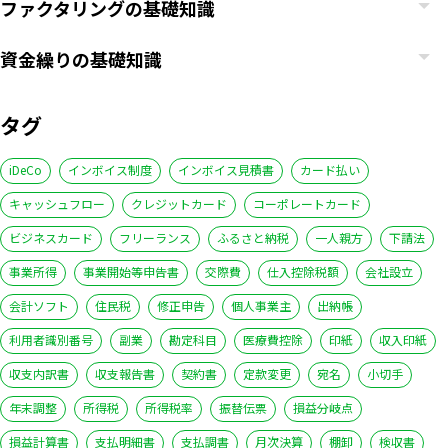
ファクタリングの基礎知識
資金繰りの基礎知識
タグ
iDeCo
インボイス制度
インボイス見積書
カード払い
キャッシュフロー
クレジットカード
コーポレートカード
ビジネスカード
フリーランス
ふるさと納税
一人親方
下請法
事業所得
事業開始等申告書
交際費
仕入控除税額
会社設立
会計ソフト
住民税
修正申告
個人事業主
出納帳
利用者識別番号
副業
勘定科目
医療費控除
印紙
収入印紙
収支内訳書
収支報告書
契約書
定款変更
宛名
小切手
年末調整
所得税
所得税率
振替伝票
損益分岐点
損益計算書
支払明細書
支払調書
月次決算
棚卸
検収書