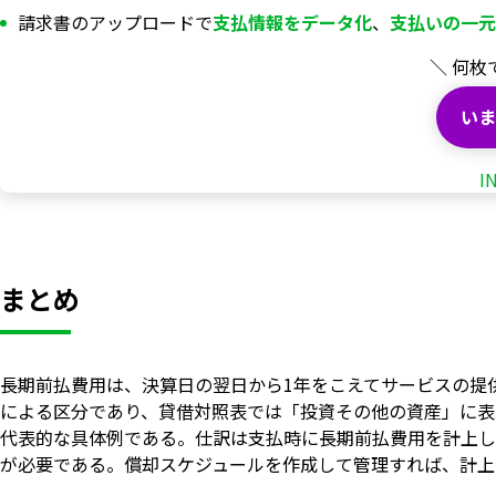
請求書のアップロードで
支払情報を
データ化
、
支払いの一元
＼ 何枚
いま
I
まとめ
長期前払費用は、決算日の翌日から1年をこえてサービスの提
による区分であり、貸借対照表では「投資その他の資産」に表
代表的な具体例である。仕訳は支払時に長期前払費用を計上し
が必要である。償却スケジュールを作成して管理すれば、計上