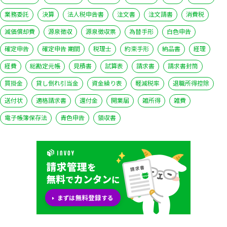
業務委託
決算
法人税申告書
注文書
注文請書
消費税
減価償却費
源泉徴収
源泉徴収票
為替手形
白色申告
確定申告
確定申告 期間
税理士
約束手形
納品書
経理
経費
総勘定元帳
見積書
試算表
請求書
請求書封筒
買掛金
貸し倒れ引当金
資金繰り表
軽減税率
退職所得控除
送付状
適格請求書
還付金
開業届
雑所得
雑費
電子帳簿保存法
青色申告
領収書