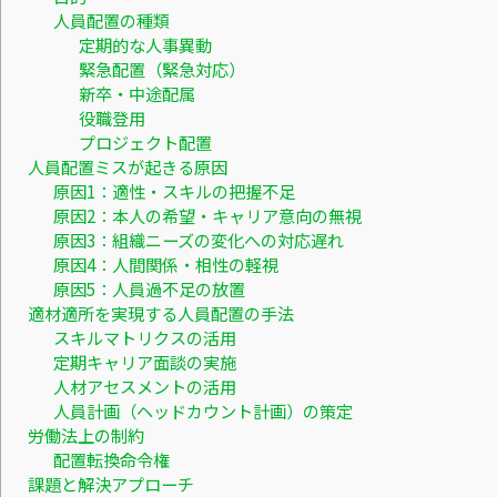
人員配置の種類
定期的な人事異動
緊急配置（緊急対応）
新卒・中途配属
役職登用
プロジェクト配置
人員配置ミスが起きる原因
原因1：適性・スキルの把握不足
原因2：本人の希望・キャリア意向の無視
原因3：組織ニーズの変化への対応遅れ
原因4：人間関係・相性の軽視
原因5：人員過不足の放置
適材適所を実現する人員配置の手法
スキルマトリクスの活用
定期キャリア面談の実施
人材アセスメントの活用
人員計画（ヘッドカウント計画）の策定
労働法上の制約
配置転換命令権
課題と解決アプローチ