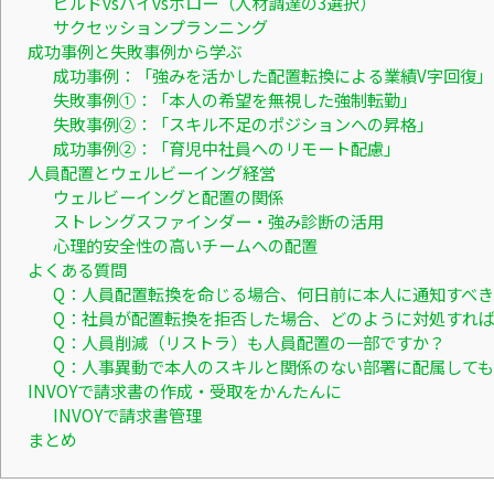
ビルドvsバイvsボロー（人材調達の3選択）
サクセッションプランニング
成功事例と失敗事例から学ぶ
成功事例：「強みを活かした配置転換による業績V字回復」
失敗事例①：「本人の希望を無視した強制転勤」
失敗事例②：「スキル不足のポジションへの昇格」
成功事例②：「育児中社員へのリモート配慮」
人員配置とウェルビーイング経営
ウェルビーイングと配置の関係
ストレングスファインダー・強み診断の活用
心理的安全性の高いチームへの配置
よくある質問
Q：人員配置転換を命じる場合、何日前に本人に通知すべ
Q：社員が配置転換を拒否した場合、どのように対処すれ
Q：人員削減（リストラ）も人員配置の一部ですか？
Q：人事異動で本人のスキルと関係のない部署に配属して
INVOYで請求書の作成・受取をかんたんに
INVOYで請求書管理
まとめ