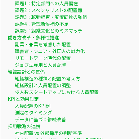
課題1：特定部門への人員偏在
課題2：スペシャリストの配置難
課題3：転勤拒否・配置転換の難航
課題4：管理職候補の不足
課題5：組織文化とのミスマッチ
働き方改革・多様性推進
副業・兼業を考慮した配置
障害者・シニア・外国人の戦力化
リモートワーク時代の配置
ジョブ型雇用と人員配置
組織設計との関係
組織構造の種類と配置の考え方
組織設計と人員配置の調整
少人数スタートアップにおける人員配置
KPIと効果測定
人員配置のKPI例
測定のタイミング
データに基づく継続改善
採用戦略の連携
社内配置 vs 外部採用の判断基準