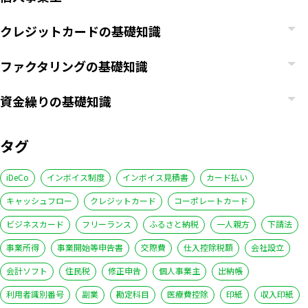
クレジットカードの基礎知識
ファクタリングの基礎知識
資金繰りの基礎知識
タグ
iDeCo
インボイス制度
インボイス見積書
カード払い
キャッシュフロー
クレジットカード
コーポレートカード
ビジネスカード
フリーランス
ふるさと納税
一人親方
下請法
事業所得
事業開始等申告書
交際費
仕入控除税額
会社設立
会計ソフト
住民税
修正申告
個人事業主
出納帳
利用者識別番号
副業
勘定科目
医療費控除
印紙
収入印紙