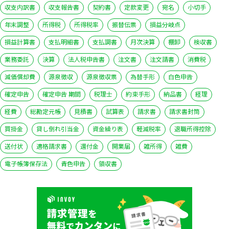
収支内訳書
収支報告書
契約書
定款変更
宛名
小切手
年末調整
所得税
所得税率
振替伝票
損益分岐点
損益計算書
支払明細書
支払調書
月次決算
棚卸
検収書
業務委託
決算
法人税申告書
注文書
注文請書
消費税
減価償却費
源泉徴収
源泉徴収票
為替手形
白色申告
確定申告
確定申告 期間
税理士
約束手形
納品書
経理
経費
総勘定元帳
見積書
試算表
請求書
請求書封筒
買掛金
貸し倒れ引当金
資金繰り表
軽減税率
退職所得控除
送付状
適格請求書
還付金
開業届
雑所得
雑費
電子帳簿保存法
青色申告
領収書