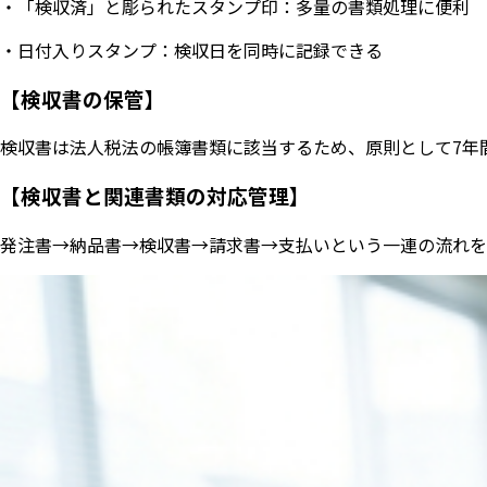
・「検収済」と彫られたスタンプ印：多量の書類処理に便利
・日付入りスタンプ：検収日を同時に記録できる
【検収書の保管】
検収書は法人税法の帳簿書類に該当するため、原則として7年
【検収書と関連書類の対応管理】
発注書→納品書→検収書→請求書→支払いという一連の流れを