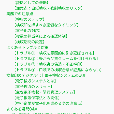
【証拠としての機能】
【注意点：白紙検収・強制検収のリスク】
実務での注意点
【検収のステップ】
【検収印を押すべき適切なタイミング】
【電子化の対応】
【複数の担当者による確認体制】
【検収期間の設定】
よくあるトラブルと対策
【トラブル①：検収を意図的に引き延ばされる】
【トラブル②：後から品質クレームを付けられる】
【トラブル③：検収書の偽造・不正押印】
【トラブル④：口頭での検収合意が証拠にならない】
検収印のデジタル化｜電子検収システムの活用
【電子検収システムとは】
【電子検収のメリット】
【主な電子検収・購買管理システム】
【電子帳簿保存法との関係】
【中小企業が電子化を進める際の注意点】
よくある疑問Q&A