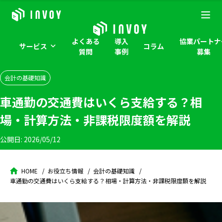
よくある
導入
協業パートナ
サービス
コラム
質問
事例
募集
会計の基礎知識
車通勤の交通費はいくら支給する？相
場・計算方法・非課税限度額を解説
公開日:
2026/05/12
HOME
お役立ち情報
会計の基礎知識
車通勤の交通費はいくら支給する？相場・計算方法・非課税限度額を解説