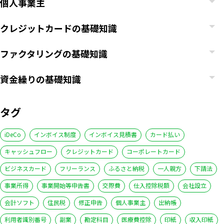
個人事業主
クレジットカードの基礎知識
ファクタリングの基礎知識
資金繰りの基礎知識
タグ
iDeCo
インボイス制度
インボイス見積書
カード払い
キャッシュフロー
クレジットカード
コーポレートカード
ビジネスカード
フリーランス
ふるさと納税
一人親方
下請法
事業所得
事業開始等申告書
交際費
仕入控除税額
会社設立
会計ソフト
住民税
修正申告
個人事業主
出納帳
利用者識別番号
副業
勘定科目
医療費控除
印紙
収入印紙