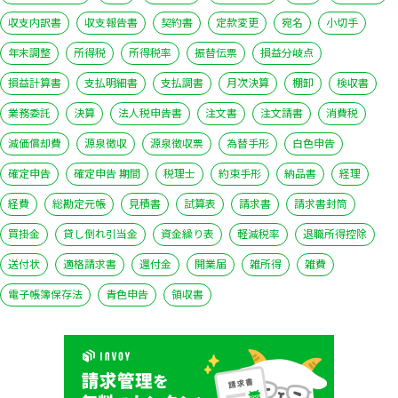
収支内訳書
収支報告書
契約書
定款変更
宛名
小切手
年末調整
所得税
所得税率
振替伝票
損益分岐点
損益計算書
支払明細書
支払調書
月次決算
棚卸
検収書
業務委託
決算
法人税申告書
注文書
注文請書
消費税
減価償却費
源泉徴収
源泉徴収票
為替手形
白色申告
確定申告
確定申告 期間
税理士
約束手形
納品書
経理
経費
総勘定元帳
見積書
試算表
請求書
請求書封筒
買掛金
貸し倒れ引当金
資金繰り表
軽減税率
退職所得控除
送付状
適格請求書
還付金
開業届
雑所得
雑費
電子帳簿保存法
青色申告
領収書
いますぐ無料登録