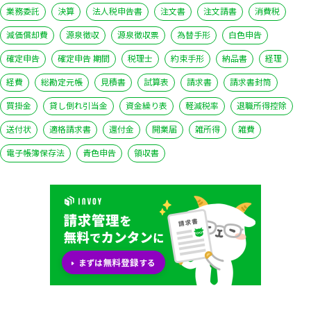
業務委託
決算
法人税申告書
注文書
注文請書
消費税
減価償却費
源泉徴収
源泉徴収票
為替手形
白色申告
確定申告
確定申告 期間
税理士
約束手形
納品書
経理
経費
総勘定元帳
見積書
試算表
請求書
請求書封筒
買掛金
貸し倒れ引当金
資金繰り表
軽減税率
退職所得控除
送付状
適格請求書
還付金
開業届
雑所得
雑費
電子帳簿保存法
青色申告
領収書