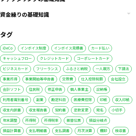
資金繰りの基礎知識
タグ
iDeCo
インボイス制度
インボイス見積書
カード払い
キャッシュフロー
クレジットカード
コーポレートカード
ビジネスカード
フリーランス
ふるさと納税
一人親方
下請法
事業所得
事業開始等申告書
交際費
仕入控除税額
会社設立
会計ソフト
住民税
修正申告
個人事業主
出納帳
利用者識別番号
副業
勘定科目
医療費控除
印紙
収入印紙
収支内訳書
収支報告書
契約書
定款変更
宛名
小切手
年末調整
所得税
所得税率
振替伝票
損益分岐点
損益計算書
支払明細書
支払調書
月次決算
棚卸
検収書