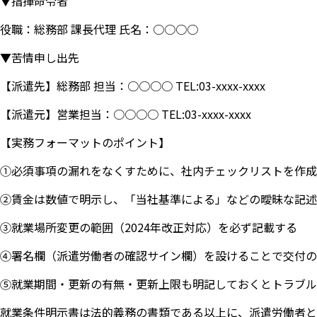
▼指揮命令者
役職：総務部 課長代理 氏名：○○○○
▼苦情申し出先
【派遣先】総務部 担当：○○○○ TEL:03-xxxx-xxxx
【派遣元】営業担当：○○○○ TEL:03-xxxx-xxxx
【実務フォーマットのポイント】
①必須事項の漏れをなくすために、社内チェックリストを作成
②賃金は数値で明示し、「当社基準による」などの曖昧な記述
③就業場所変更の範囲（2024年改正対応）を必ず記載する
④署名欄（派遣労働者の確認サイン欄）を設けることで交付の
⑤就業期間・更新の有無・更新上限も明記しておくとトラブル
就業条件明示書は法的義務の書類である以上に、派遣労働者と