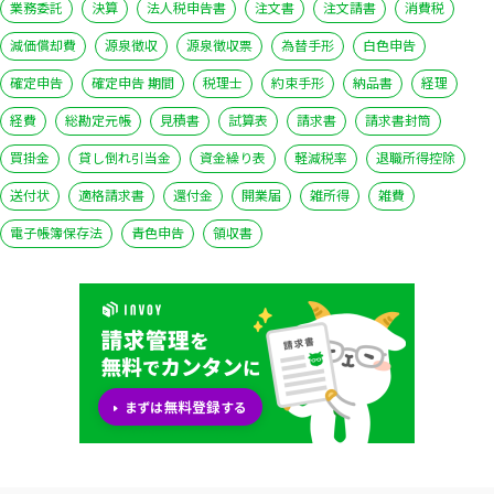
業務委託
決算
法人税申告書
注文書
注文請書
消費税
減価償却費
源泉徴収
源泉徴収票
為替手形
白色申告
確定申告
確定申告 期間
税理士
約束手形
納品書
経理
経費
総勘定元帳
見積書
試算表
請求書
請求書封筒
買掛金
貸し倒れ引当金
資金繰り表
軽減税率
退職所得控除
送付状
適格請求書
還付金
開業届
雑所得
雑費
電子帳簿保存法
青色申告
領収書