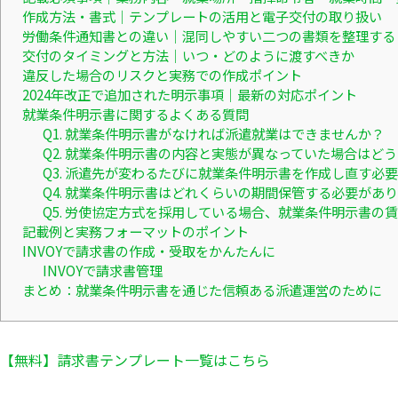
作成方法・書式｜テンプレートの活用と電子交付の取り扱い
労働条件通知書との違い｜混同しやすい二つの書類を整理する
交付のタイミングと方法｜いつ・どのように渡すべきか
違反した場合のリスクと実務での作成ポイント
2024年改正で追加された明示事項｜最新の対応ポイント
就業条件明示書に関するよくある質問
Q1. 就業条件明示書がなければ派遣就業はできませんか？
Q2. 就業条件明示書の内容と実態が異なっていた場合はど
Q3. 派遣先が変わるたびに就業条件明示書を作成し直す必
Q4. 就業条件明示書はどれくらいの期間保管する必要があ
Q5. 労使協定方式を採用している場合、就業条件明示書の
記載例と実務フォーマットのポイント
INVOYで請求書の作成・受取をかんたんに
INVOYで請求書管理
まとめ：就業条件明示書を通じた信頼ある派遣運営のために
【無料】請求書テンプレート一覧はこちら