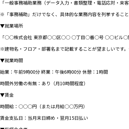
「一般事務補助業務（データ入力・書類整理・電話応対・来客
※「事務補助」だけでなく、具体的な業務内容を列挙すること
▼就業場所
「○○株式会社 東京都○○区○○ ○丁目○番○号 ○○ビル○
※建物名・フロア・部署名まで記載することが望ましいです。
▼就業時間
始業：午前9時00分 終業：午後6時00分 休憩：1時間
時間外労働の有無：あり（月10時間程度）
▼賃金
時間給：○○○円（または月給○○万円）
賃金支払日：当月末日締め・翌月15日払い