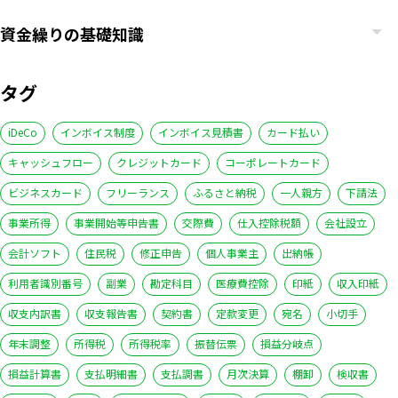
資金繰りの基礎知識
タグ
iDeCo
インボイス制度
インボイス見積書
カード払い
キャッシュフロー
クレジットカード
コーポレートカード
ビジネスカード
フリーランス
ふるさと納税
一人親方
下請法
事業所得
事業開始等申告書
交際費
仕入控除税額
会社設立
会計ソフト
住民税
修正申告
個人事業主
出納帳
利用者識別番号
副業
勘定科目
医療費控除
印紙
収入印紙
収支内訳書
収支報告書
契約書
定款変更
宛名
小切手
年末調整
所得税
所得税率
振替伝票
損益分岐点
損益計算書
支払明細書
支払調書
月次決算
棚卸
検収書