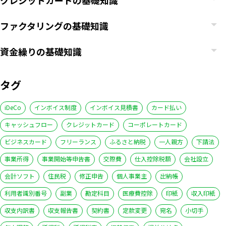
クレジットカードの基礎知識
ファクタリングの基礎知識
資金繰りの基礎知識
タグ
iDeCo
インボイス制度
インボイス見積書
カード払い
キャッシュフロー
クレジットカード
コーポレートカード
ビジネスカード
フリーランス
ふるさと納税
一人親方
下請法
事業所得
事業開始等申告書
交際費
仕入控除税額
会社設立
会計ソフト
住民税
修正申告
個人事業主
出納帳
利用者識別番号
副業
勘定科目
医療費控除
印紙
収入印紙
収支内訳書
収支報告書
契約書
定款変更
宛名
小切手