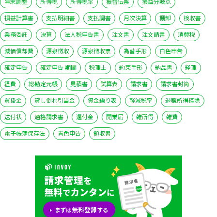
年末調整
所得税
所得税率
振替伝票
損益分岐点
損益計算書
支払明細書
支払調書
月次決算
棚卸
検収書
業務委託
決算
法人税申告書
注文書
注文請書
消費税
減価償却費
源泉徴収
源泉徴収票
為替手形
白色申告
確定申告
確定申告 期間
税理士
約束手形
納品書
経理
経費
総勘定元帳
見積書
試算表
請求書
請求書封筒
買掛金
貸し倒れ引当金
資金繰り表
軽減税率
退職所得控除
送付状
適格請求書
還付金
開業届
雑所得
雑費
電子帳簿保存法
青色申告
領収書