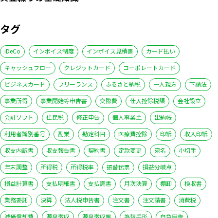
タグ
iDeCo
インボイス制度
インボイス見積書
カード払い
キャッシュフロー
クレジットカード
コーポレートカード
ビジネスカード
フリーランス
ふるさと納税
一人親方
下請法
事業所得
事業開始等申告書
交際費
仕入控除税額
会社設立
会計ソフト
住民税
修正申告
個人事業主
出納帳
利用者識別番号
副業
勘定科目
医療費控除
印紙
収入印紙
収支内訳書
収支報告書
契約書
定款変更
宛名
小切手
年末調整
所得税
所得税率
振替伝票
損益分岐点
損益計算書
支払明細書
支払調書
月次決算
棚卸
検収書
業務委託
決算
法人税申告書
注文書
注文請書
消費税
減価償却費
源泉徴収
源泉徴収票
為替手形
白色申告