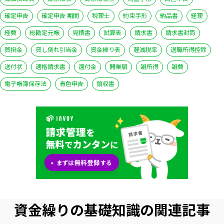
確定申告
確定申告 期間
税理士
約束手形
納品書
経理
経費
総勘定元帳
見積書
試算表
請求書
請求書封筒
買掛金
貸し倒れ引当金
資金繰り表
軽減税率
退職所得控除
送付状
適格請求書
還付金
開業届
雑所得
雑費
電子帳簿保存法
青色申告
領収書
資金繰りの基礎知識の関連記事