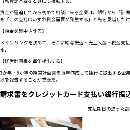
【融資が不要なときにも接触する】
資金が逼迫してから初めて相談に来る企業は、銀行から「計画
も「この会社はいずれ資金需要が発生する」と先を見越した対
【預金を集中させる】
メインバンクを決めて、そこに給与振込・売上入金・税金支払
る。
【経営計画書を毎年提出する】
3か年・5か年の経営計画書を毎年作成して銀行に提出する企
捗を報告することが重要だ。
請求書をクレジットカード支払い
銀行振
支払期日の迫った請