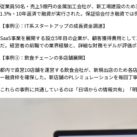
従業員50名・売上5億円の金属加工会社が、新工場建設のため
1.5%・10年返済で融資が実行された。保証協会付き融資で
【事例②：IT系スタートアップの成長資金調達】
SaaS事業を展開する設立5年目の企業が、顧客獲得費用とし
だ。経営者の前職での業界経験と、詳細な財務モデルが評価ポ
【事例③：飲食チェーンの多店舗展開】
都内で直営10店舗を運営する飲食会社が、新規出店のため各店
ー融資枠を確保した。新店舗のPLシミュレーションを毎回丁
これらの事例に共通しているのは「日頃からの情報共有」「明