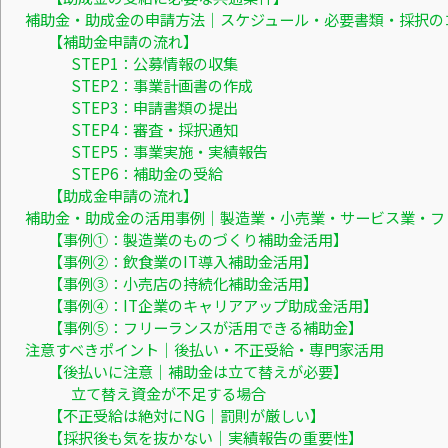
補助金・助成金の申請方法｜スケジュール・必要書類・採択の
【補助金申請の流れ】
STEP1：公募情報の収集
STEP2：事業計画書の作成
STEP3：申請書類の提出
STEP4：審査・採択通知
STEP5：事業実施・実績報告
STEP6：補助金の受給
【助成金申請の流れ】
補助金・助成金の活用事例｜製造業・小売業・サービス業・フ
【事例①：製造業のものづくり補助金活用】
【事例②：飲食業のIT導入補助金活用】
【事例③：小売店の持続化補助金活用】
【事例④：IT企業のキャリアアップ助成金活用】
【事例⑤：フリーランスが活用できる補助金】
注意すべきポイント｜後払い・不正受給・専門家活用
【後払いに注意｜補助金は立て替えが必要】
立て替え資金が不足する場合
【不正受給は絶対にNG｜罰則が厳しい】
【採択後も気を抜かない｜実績報告の重要性】