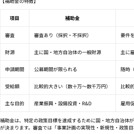
【補助金の特徴】
項目
補助金
審査
審査あり（採択・不採択）
要件
財源
主に国・地方自治体の一般財源
主に
申請期間
公募期間が限られる
随時
受給額
比較的大きい（数十万〜数千万円）
比較
主な目的
産業振興・設備投資・R&D
雇用
補助金は、特定の政策目標を達成するために国・地方自治体が
が決まります。審査では「事業計画の実現性・新規性・政策目