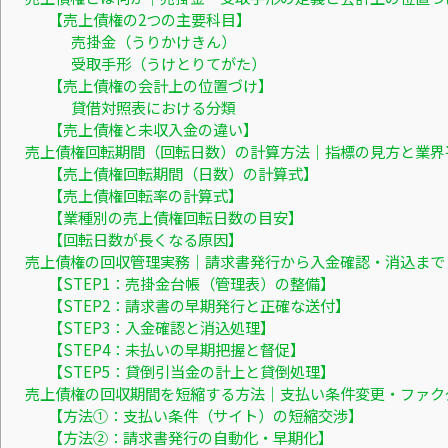
【売上債権の2つの主要科目】
売掛金（うりかけきん）
受取手形（うけとりてがた）
【売上債権の会計上の位置づけ】
貸借対照表における分類
【売上債権と未収入金の違い】
売上債権回転期間（回転日数）の計算方法｜指標の見方と業界
【売上債権回転期間（日数）の計算式】
【売上債権回転率の計算式】
【業種別の売上債権回転日数の目安】
【回転日数が長くなる原因】
売上債権の回収管理実務｜請求書発行から入金確認・消込まで
【STEP1：売掛金台帳（管理表）の整備】
【STEP2：請求書の早期発行と正確な送付】
【STEP3：入金確認と消込処理】
【STEP4：未払いの早期把握と督促】
【STEP5：貸倒引当金の計上と貸倒処理】
売上債権の回収期間を短縮する方法｜支払い条件変更・ファク
【方法①：支払い条件（サイト）の短縮交渉】
【方法②：請求書発行の自動化・早期化】