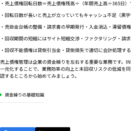
・売上債権回転日数＝売上債権残高÷（年間売上高÷365日
・回転日数が長いと売上が立っていてもキャッシュ不足（黒字
・売掛金台帳の整備・請求書の早期発行・入金消込・滞留債権
・回収期間の短縮にはサイト短縮交渉・ファクタリング・請求
・回収不能債権は貸倒引当金・貸倒損失で適切に会計処理する
売上債権管理は企業の資金繰りを左右する重要な業務です。I
一元化することで、業務効率の向上と未回収リスクの低減を同
認するところから始めてみましょう。
資金繰りの基礎知識
いますぐ無料登録