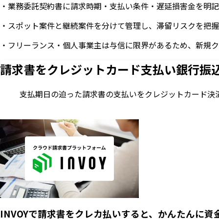
・業務委託契約書に請求時期・支払い条件・遅延損害金を明記
・スポット案件と継続案件を分けて管理し、滞留リスクを把握
・フリーランス・個人事業主は与信に限界があるため、新規ク
請求書をクレジットカード支払い
銀行振
支払期日の迫った請求書の支払いをクレジットカード決
INVOYで請求書をクレカ払いすると、かんたんに資