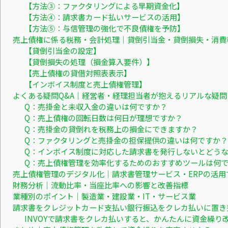
【方法③：ファクタリングによる早期資金化】
【方法④：請求書カード払いサービスの活用】
【方法⑤：与信管理の強化で不良債権を予防】
売上債権に係る税務・会計処理｜貸倒引当金・貸倒損失・消費
【貸倒引当金の設定】
【貸倒損失の処理（損金算入要件）】
【売上債権の貸借対照表表示】
【インボイス制度と売上債権管理】
よくある疑問Q&A｜経営者・経理担当者が抱えるリアルな疑問
Q：売掛金と未収入金の違いは何ですか？
Q：売上債権の回転日数は何日が理想ですか？
Q：売掛金の貸倒れを税務上の損金にできますか？
Q：ファクタリングと売掛金の担保提供の違いは何ですか？
Q：インボイス制度に対応した請求書を発行しないとどう
Q：売上債権管理を効率化するためのおすすめツールは何
売上債権管理のデジタル化｜請求書管理サービス・ERPの活用
財務分析｜流動比率・当座比率への影響と改善指標
業種別のポイント｜製造業・建設業・IT・サービス業
請求書をクレジットカード支払い銀行振込をクレカ払いに置き
INVOYで請求書をクレカ払いすると、かんたんに資金繰り