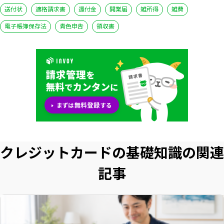
送付状
適格請求書
還付金
開業届
雑所得
雑費
電子帳簿保存法
青色申告
領収書
クレジットカードの基礎知識の関連
記事