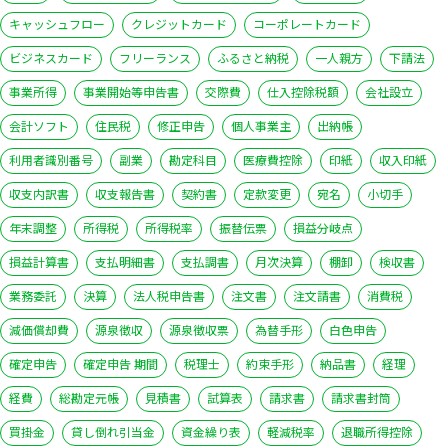
キャッシュフロー
クレジットカード
コーポレートカード
ビジネスカード
フリーランス
ふるさと納税
一人親方
下請法
事業所得
事業開始等申告書
交際費
仕入控除税額
会社設立
会計ソフト
住民税
修正申告
個人事業主
出納帳
利用者識別番号
副業
勘定科目
医療費控除
印紙
収入印紙
収支内訳書
収支報告書
契約書
定款変更
宛名
小切手
年末調整
所得税
所得税率
振替伝票
損益分岐点
損益計算書
支払明細書
支払調書
月次決算
棚卸
検収書
業務委託
決算
法人税申告書
注文書
注文請書
消費税
減価償却費
源泉徴収
源泉徴収票
為替手形
白色申告
確定申告
確定申告 期間
税理士
約束手形
納品書
経理
経費
総勘定元帳
見積書
試算表
請求書
請求書封筒
買掛金
貸し倒れ引当金
資金繰り表
軽減税率
退職所得控除