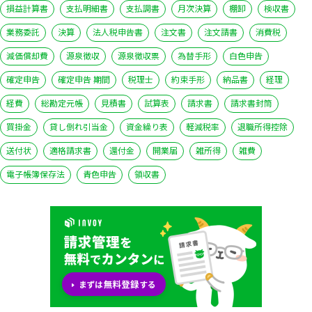
損益計算書
支払明細書
支払調書
月次決算
棚卸
検収書
業務委託
決算
法人税申告書
注文書
注文請書
消費税
減価償却費
源泉徴収
源泉徴収票
為替手形
白色申告
確定申告
確定申告 期間
税理士
約束手形
納品書
経理
経費
総勘定元帳
見積書
試算表
請求書
請求書封筒
買掛金
貸し倒れ引当金
資金繰り表
軽減税率
退職所得控除
送付状
適格請求書
還付金
開業届
雑所得
雑費
電子帳簿保存法
青色申告
領収書