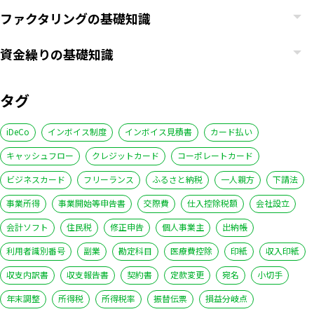
ファクタリングの基礎知識
資金繰りの基礎知識
タグ
iDeCo
インボイス制度
インボイス見積書
カード払い
キャッシュフロー
クレジットカード
コーポレートカード
ビジネスカード
フリーランス
ふるさと納税
一人親方
下請法
事業所得
事業開始等申告書
交際費
仕入控除税額
会社設立
会計ソフト
住民税
修正申告
個人事業主
出納帳
利用者識別番号
副業
勘定科目
医療費控除
印紙
収入印紙
収支内訳書
収支報告書
契約書
定款変更
宛名
小切手
年末調整
所得税
所得税率
振替伝票
損益分岐点