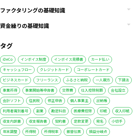
ファクタリングの基礎知識
資金繰りの基礎知識
タグ
iDeCo
インボイス制度
インボイス見積書
カード払い
キャッシュフロー
クレジットカード
コーポレートカード
ビジネスカード
フリーランス
ふるさと納税
一人親方
下請法
事業所得
事業開始等申告書
交際費
仕入控除税額
会社設立
会計ソフト
住民税
修正申告
個人事業主
出納帳
利用者識別番号
副業
勘定科目
医療費控除
印紙
収入印紙
収支内訳書
収支報告書
契約書
定款変更
宛名
小切手
年末調整
所得税
所得税率
振替伝票
損益分岐点