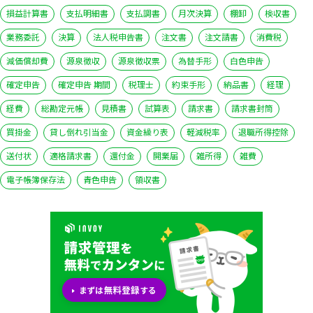
損益計算書
支払明細書
支払調書
月次決算
棚卸
検収書
業務委託
決算
法人税申告書
注文書
注文請書
消費税
減価償却費
源泉徴収
源泉徴収票
為替手形
白色申告
確定申告
確定申告 期間
税理士
約束手形
納品書
経理
経費
総勘定元帳
見積書
試算表
請求書
請求書封筒
買掛金
貸し倒れ引当金
資金繰り表
軽減税率
退職所得控除
送付状
適格請求書
還付金
開業届
雑所得
雑費
電子帳簿保存法
青色申告
領収書