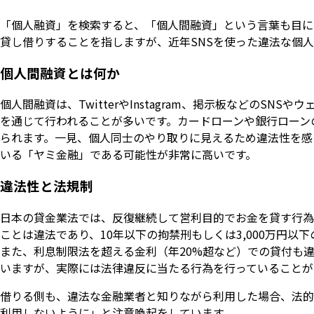
「個人融資」を検索すると、「個人間融資」という言葉も目に
貸し借りすることを指しますが、近年SNSを使った違法な個
個人間融資とは何か
個人間融資は、TwitterやInstagram、掲示板などの
を通じて行われることが多いです。カードローンや銀行ローン
られます。一見、個人同士のやり取りに見えるため違法性を感
いる「ヤミ金融」である可能性が非常に高いです。
違法性と法規制
日本の貸金業法では、反復継続して営利目的でお金を貸す行為
ことは違法であり、10年以下の拘禁刑もしくは3,000万円
また、利息制限法を超える金利（年20%超など）での貸付も
いますが、実際には法律違反に当たる行為を行っていることが
借りる側も、違法な金融業者と知りながら利用した場合、法的
利用しないように」と注意喚起をしています。