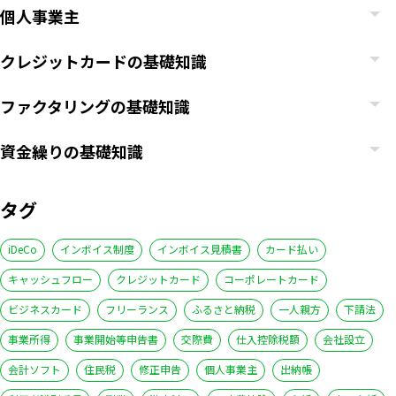
個人事業主
クレジットカードの基礎知識
ファクタリングの基礎知識
資金繰りの基礎知識
タグ
iDeCo
インボイス制度
インボイス見積書
カード払い
キャッシュフロー
クレジットカード
コーポレートカード
ビジネスカード
フリーランス
ふるさと納税
一人親方
下請法
事業所得
事業開始等申告書
交際費
仕入控除税額
会社設立
会計ソフト
住民税
修正申告
個人事業主
出納帳