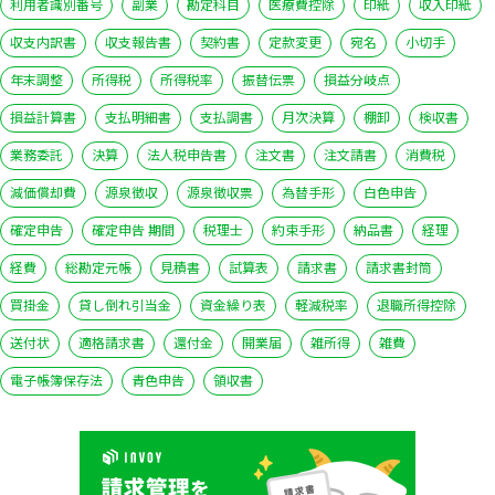
利用者識別番号
副業
勘定科目
医療費控除
印紙
収入印紙
収支内訳書
収支報告書
契約書
定款変更
宛名
小切手
年末調整
所得税
所得税率
振替伝票
損益分岐点
損益計算書
支払明細書
支払調書
月次決算
棚卸
検収書
業務委託
決算
法人税申告書
注文書
注文請書
消費税
減価償却費
源泉徴収
源泉徴収票
為替手形
白色申告
確定申告
確定申告 期間
税理士
約束手形
納品書
経理
経費
総勘定元帳
見積書
試算表
請求書
請求書封筒
買掛金
貸し倒れ引当金
資金繰り表
軽減税率
退職所得控除
送付状
適格請求書
還付金
開業届
雑所得
雑費
電子帳簿保存法
青色申告
領収書