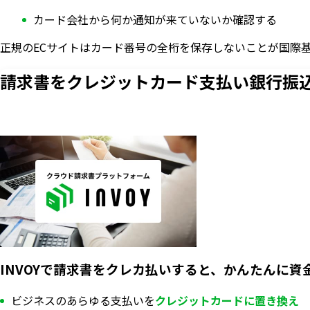
カード会社から何か通知が来ていないか確認する
正規のECサイトはカード番号の全桁を保存しないことが国際
請求書をクレジットカード支払い
銀行振
INVOYで請求書をクレカ払いすると、かんたんに資
ビジネスのあらゆる支払いを
クレジットカードに置き換え