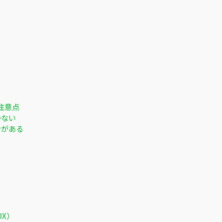
注意点
かない
合がある
X）