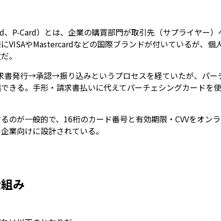
g Card、P-Card）とは、企業の購買部門が取引先（サプライ
VISAやMastercardなどの国際ブランドが付いているが
徴だ。
請求書発行→承認→振り込みというプロセスを経ていたが、パー
縮できる。手形・請求書払いに代えてパーチェシングカードを
るのが一般的で、16桁のカード番号と有効期限・CVVをオン
い企業向けに設計されている。
仕組み