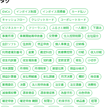
タグ
iDeCo
インボイス制度
インボイス見積書
カード払い
キャッシュフロー
クレジットカード
コーポレートカード
ビジネスカード
フリーランス
ふるさと納税
一人親方
下請法
事業所得
事業開始等申告書
交際費
仕入控除税額
会社設立
会計ソフト
住民税
修正申告
個人事業主
出納帳
利用者識別番号
副業
勘定科目
医療費控除
印紙
収入印紙
収支内訳書
収支報告書
契約書
定款変更
宛名
小切手
年末調整
所得税
所得税率
振替伝票
損益分岐点
損益計算書
支払明細書
支払調書
月次決算
棚卸
検収書
業務委託
決算
法人税申告書
注文書
注文請書
消費税
減価償却費
源泉徴収
源泉徴収票
為替手形
白色申告
確定申告
確定申告 期間
税理士
約束手形
納品書
経理