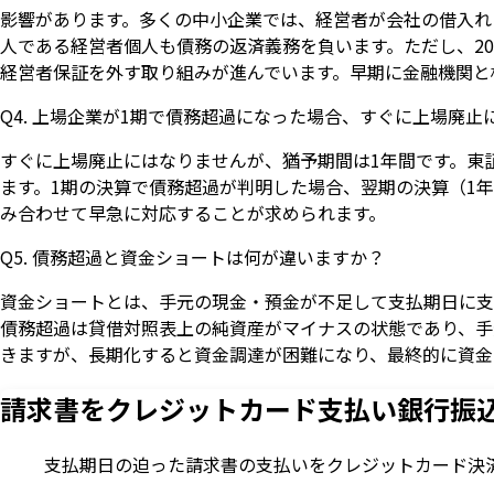
影響があります。多くの中小企業では、経営者が会社の借入れ
人である経営者個人も債務の返済義務を負います。ただし、20
経営者保証を外す取り組みが進んでいます。早期に金融機関と
Q4. 上場企業が1期で債務超過になった場合、すぐに上場廃止
すぐに上場廃止にはなりませんが、猶予期間は1年間です。東
ます。1期の決算で債務超過が判明した場合、翌期の決算（1
み合わせて早急に対応することが求められます。
Q5. 債務超過と資金ショートは何が違いますか？
資金ショートとは、手元の現金・預金が不足して支払期日に支
債務超過は貸借対照表上の純資産がマイナスの状態であり、手
きますが、長期化すると資金調達が困難になり、最終的に資金
請求書をクレジットカード支払い
銀行振
支払期日の迫った請求書の支払いをクレジットカード決