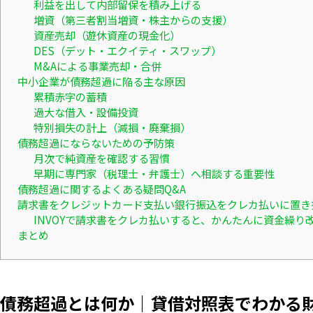
利益を出して内部留保を積み上げる
増資（第三者割当増資・株主からの支援）
資産売却（遊休資産の現金化）
DES（デット・エクイティ・スワップ）
M&Aによる事業売却・合併
中小企業が債務超過に陥る主な原因
累積赤字の蓄積
過大な借入・設備投資
特別損失の計上（減損・廃棄損）
債務超過にならないための予防策
月次で純資産を確認する習慣
早期に専門家（税理士・弁護士）へ相談する重要性
債務超過に関するよくある疑問Q&A
請求書をクレジットカード支払い銀行振込をクレカ払いに置き
INVOYで請求書をクレカ払いすると、かんたんに資金繰り
まとめ
債務超過とは何か｜貸借対照表でわかる