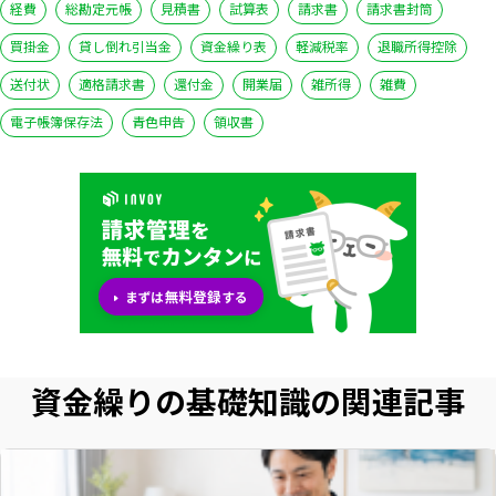
経費
総勘定元帳
見積書
試算表
請求書
請求書封筒
買掛金
貸し倒れ引当金
資金繰り表
軽減税率
退職所得控除
送付状
適格請求書
還付金
開業届
雑所得
雑費
電子帳簿保存法
青色申告
領収書
資金繰りの基礎知識の関連記事
いますぐ無料登録