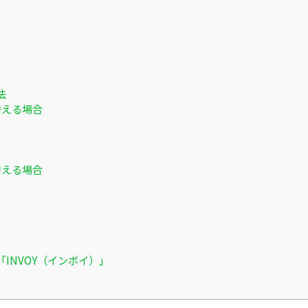
法
替える場合
替える場合
INVOY（インボイ）」