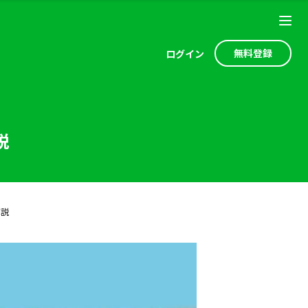
無料登録
ログ
イン
説
解説