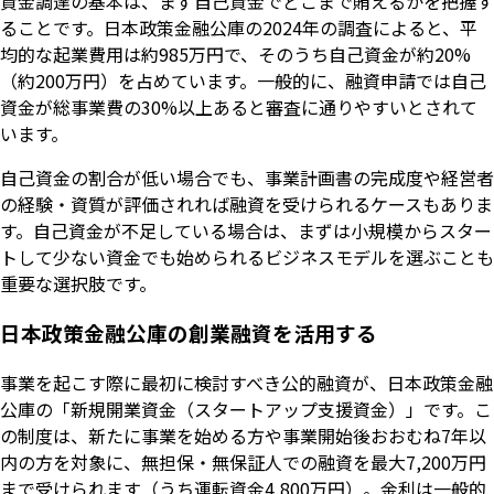
資金調達の基本は、まず自己資金でどこまで賄えるかを把握す
ることです。日本政策金融公庫の2024年の調査によると、平
均的な起業費用は約985万円で、そのうち自己資金が約20%
（約200万円）を占めています。一般的に、融資申請では自己
資金が総事業費の30%以上あると審査に通りやすいとされて
います。
自己資金の割合が低い場合でも、事業計画書の完成度や経営者
の経験・資質が評価されれば融資を受けられるケースもありま
す。自己資金が不足している場合は、まずは小規模からスター
トして少ない資金でも始められるビジネスモデルを選ぶことも
重要な選択肢です。
日本政策金融公庫の創業融資を活用する
事業を起こす際に最初に検討すべき公的融資が、日本政策金融
公庫の「新規開業資金（スタートアップ支援資金）」です。こ
の制度は、新たに事業を始める方や事業開始後おおむね7年以
内の方を対象に、無担保・無保証人での融資を最大7,200万円
まで受けられます（うち運転資金4,800万円）。金利は一般的