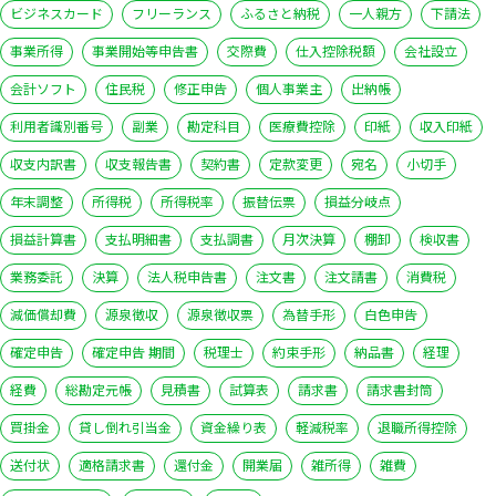
ビジネスカード
フリーランス
ふるさと納税
一人親方
下請法
事業所得
事業開始等申告書
交際費
仕入控除税額
会社設立
会計ソフト
住民税
修正申告
個人事業主
出納帳
利用者識別番号
副業
勘定科目
医療費控除
印紙
収入印紙
収支内訳書
収支報告書
契約書
定款変更
宛名
小切手
年末調整
所得税
所得税率
振替伝票
損益分岐点
損益計算書
支払明細書
支払調書
月次決算
棚卸
検収書
業務委託
決算
法人税申告書
注文書
注文請書
消費税
減価償却費
源泉徴収
源泉徴収票
為替手形
白色申告
確定申告
確定申告 期間
税理士
約束手形
納品書
経理
経費
総勘定元帳
見積書
試算表
請求書
請求書封筒
買掛金
貸し倒れ引当金
資金繰り表
軽減税率
退職所得控除
送付状
適格請求書
還付金
開業届
雑所得
雑費