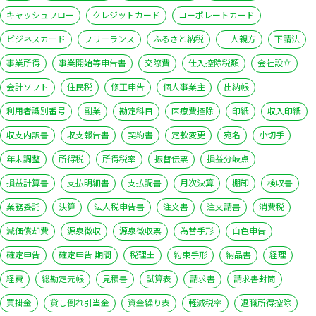
キャッシュフロー
クレジットカード
コーポレートカード
ビジネスカード
フリーランス
ふるさと納税
一人親方
下請法
事業所得
事業開始等申告書
交際費
仕入控除税額
会社設立
会計ソフト
住民税
修正申告
個人事業主
出納帳
利用者識別番号
副業
勘定科目
医療費控除
印紙
収入印紙
収支内訳書
収支報告書
契約書
定款変更
宛名
小切手
年末調整
所得税
所得税率
振替伝票
損益分岐点
損益計算書
支払明細書
支払調書
月次決算
棚卸
検収書
業務委託
決算
法人税申告書
注文書
注文請書
消費税
減価償却費
源泉徴収
源泉徴収票
為替手形
白色申告
確定申告
確定申告 期間
税理士
約束手形
納品書
経理
経費
総勘定元帳
見積書
試算表
請求書
請求書封筒
買掛金
貸し倒れ引当金
資金繰り表
軽減税率
退職所得控除