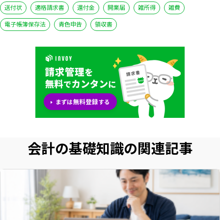
送付状
適格請求書
還付金
開業届
雑所得
雑費
電子帳簿保存法
青色申告
領収書
会計の基礎知識の関連記事