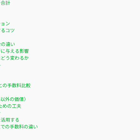
の合計
ション
するコツ
合の違い
否に与える影響
数料はどう変わるか
料
との手数料比較
料以外の価値）
るための工夫
計
を活用する
型での手数料の違い