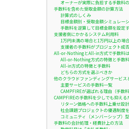
オーナーが実際に負担する手数料
手数料を含めた受取金額の計算方法
計算式のしくみ
目標金額別・受取金額シミュレー
手数料を逆算して目標金額を設定
支援者側にかかるシステム利用料
1万円未満の場合と1万円以上の場
支援者の手数料がプロジェクト成
All-or-NothingとAll-in方式で手
All-or-Nothing方式の特徴と手数
All-in方式の特徴と手数料
どちらの方式を選ぶべきか
他のクラウドファンディングサービス
主要サービスの手数料一覧
CAMPFIREが選ばれる理由（手数
CAMPFIREの手数料を少しでも抑え
リターン価格への手数料上乗せ設
社会課題プロジェクトの優遇制度
コミュニティ（メンバーシップ）
手数料の会計処理・経費計上の方法
勘定科目は「支払手数料」