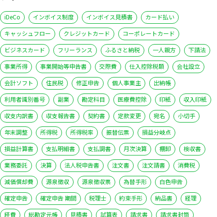
iDeCo
インボイス制度
インボイス見積書
カード払い
キャッシュフロー
クレジットカード
コーポレートカード
ビジネスカード
フリーランス
ふるさと納税
一人親方
下請法
事業所得
事業開始等申告書
交際費
仕入控除税額
会社設立
会計ソフト
住民税
修正申告
個人事業主
出納帳
利用者識別番号
副業
勘定科目
医療費控除
印紙
収入印紙
収支内訳書
収支報告書
契約書
定款変更
宛名
小切手
年末調整
所得税
所得税率
振替伝票
損益分岐点
損益計算書
支払明細書
支払調書
月次決算
棚卸
検収書
業務委託
決算
法人税申告書
注文書
注文請書
消費税
減価償却費
源泉徴収
源泉徴収票
為替手形
白色申告
確定申告
確定申告 期間
税理士
約束手形
納品書
経理
経費
総勘定元帳
見積書
試算表
請求書
請求書封筒