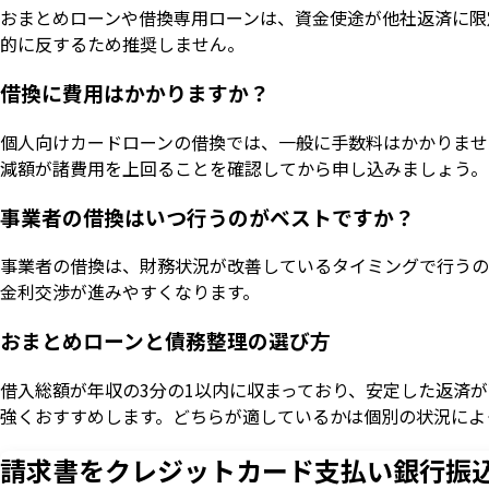
おまとめローンや借換専用ローンは、資金使途が他社返済に限
的に反するため推奨しません。
借換に費用はかかりますか？
個人向けカードローンの借換では、一般に手数料はかかりませ
減額が諸費用を上回ることを確認してから申し込みましょう。
事業者の借換はいつ行うのがベストですか？
事業者の借換は、財務状況が改善しているタイミングで行うの
金利交渉が進みやすくなります。
おまとめローンと債務整理の選び方
借入総額が年収の3分の1以内に収まっており、安定した返済
強くおすすめします。どちらが適しているかは個別の状況によ
請求書をクレジットカード支払い
銀行振