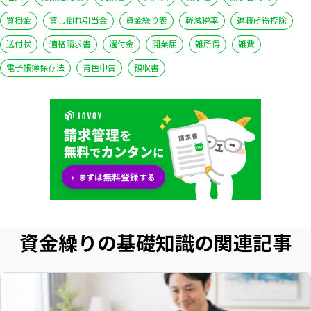
買掛金
貸し倒れ引当金
資金繰り表
軽減税率
退職所得控除
送付状
適格請求書
還付金
開業届
雑所得
雑費
電子帳簿保存法
青色申告
領収書
資金繰りの基礎知識の関連記事