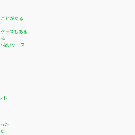
ることがある
いケースもある
ある
いないケース
ント
まった
った