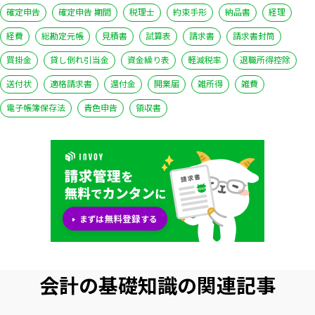
確定申告
確定申告 期間
税理士
約束手形
納品書
経理
経費
総勘定元帳
見積書
試算表
請求書
請求書封筒
買掛金
貸し倒れ引当金
資金繰り表
軽減税率
退職所得控除
送付状
適格請求書
還付金
開業届
雑所得
雑費
電子帳簿保存法
青色申告
領収書
会計の基礎知識の関連記事