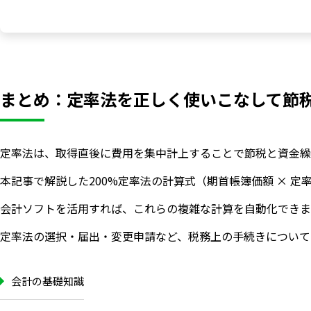
まとめ：定率法を正しく使いこなして節
定率法は、取得直後に費用を集中計上することで節税と資金繰
本記事で解説した200%定率法の計算式（期首帳簿価額 ×
会計ソフトを活用すれば、これらの複雑な計算を自動化できま
定率法の選択・届出・変更申請など、税務上の手続きについて
会計の基礎知識