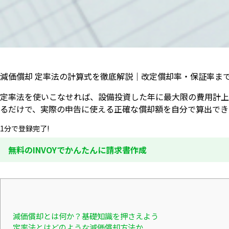
減価償却 定率法の計算式を徹底解説｜改定償却率・保証率ま
定率法を使いこなせれば、設備投資した年に最大限の費用計上
るだけで、実際の申告に使える正確な償却額を自分で算出でき
1分で登録完了!
無料のINVOYでかんたんに請求書作成
減価償却とは何か？基礎知識を押さえよう
定率法とはどのような減価償却方法か