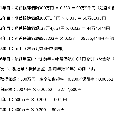
1年目：期首帳簿価額300万円 × 0.333 ＝ 99万9千円（通常
2年目：期首帳簿価額200万1千円 × 0.333 ＝ 66万6,333円
3年目：期首帳簿価額133万4,667円 × 0.333 ＝ 44万4,444円
4年目：期首帳簿価額89万223円 × 0.333 ＝ 29万6,444
5年目：同上（29万7,334円を償却）
6年目：最終年度につき前年末帳簿価額から1円を引いた金額（29
次に、製造業の機械装置（耐用年数10年）の例です。
取得価額：500万円／定率法償却率：0.200／保証率：0.06552
保証額：500万円 × 0.06552 ＝ 32万7,600円
1年目：500万円 × 0.200 ＝ 100万円
2年目：400万円 × 0.200 ＝ 80万円