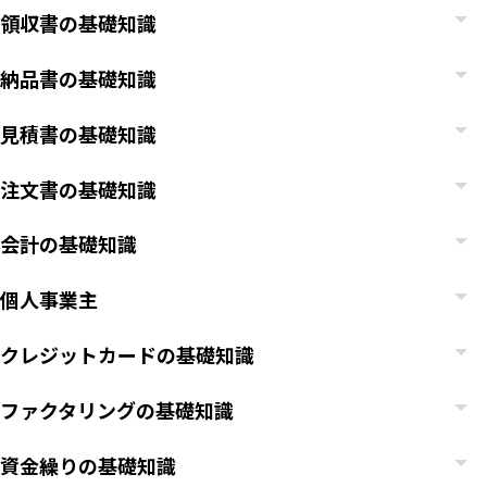
領収書の基礎知識
納品書の基礎知識
見積書の基礎知識
注文書の基礎知識
会計の基礎知識
個人事業主
クレジットカードの基礎知識
ファクタリングの基礎知識
資金繰りの基礎知識