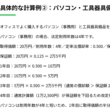
具体的な計算例②：パソコン・工具器具
オフィスでよく購入するパソコン（事務用）と工具器具備品を
パソコン（事務用）の場合、法定耐用年数は4年です。
取得価額：20万円／耐用年数：4年／定率法償却率：0.500／保証率
保証額：20万円 × 0.125 ＝ 2万5千円
1年目：20万円 × 0.500 ＝ 10万円
2年目：10万円 × 0.500 ＝ 5万円
3年目：5万円 × 0.500 ＝ 2万5千円（通常の償却額 ＞ 保証額
4年目：通常計算額（1万2,500円）が保証額を下回るため改定償却
パソコンは耐用年数が4年と短いため、1年目に取得価額の半