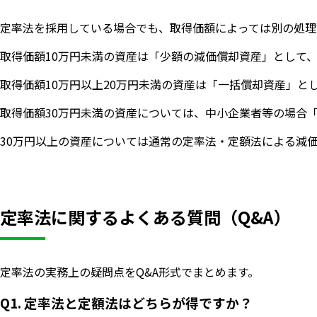
定率法を採用している場合でも、取得価額によっては別の処理
取得価額10万円未満の資産は「少額の減価償却資産」として
取得価額10万円以上20万円未満の資産は「一括償却資産」
取得価額30万円未満の資産については、中小企業者等の場合
30万円以上の資産については通常の定率法・定額法による減
定率法に関するよくある質問（Q&A）
定率法の実務上の疑問点をQ&A形式でまとめます。
Q1. 定率法と定額法はどちらが得ですか？