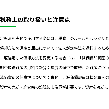
税務上の取り扱いと注意点
定率法を実務で使用する際には、税務上のルールをしっかりと
償却方法の選定と届出について：法人が定率法を選択するため
一度選定した償却方法を変更する場合には、「減価償却資産の
期中取得資産の月割り計算：年度の途中で取得した資産について
減価償却の任意性について：税務上、減価償却費は損金算入の
資産の売却・廃棄時の処理にも注意が必要です。資産を売却し