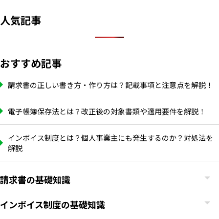
人気記事
おすすめ記事
請求書の正しい書き方・作り方は？記載事項と注意点を解説！
電子帳簿保存法とは？改正後の対象書類や適用要件を解説！
インボイス制度とは？個人事業主にも発生するのか？対処法を
解説
請求書の基礎知識
インボイス制度の基礎知識