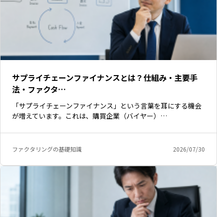
サプライチェーンファイナンスとは？仕組み・主要手
法・ファクタ…
「サプライチェーンファイナンス」という言葉を耳にする機会
が増えています。これは、購買企業（バイヤー）…
ファクタリングの基礎知識
2026/07/30